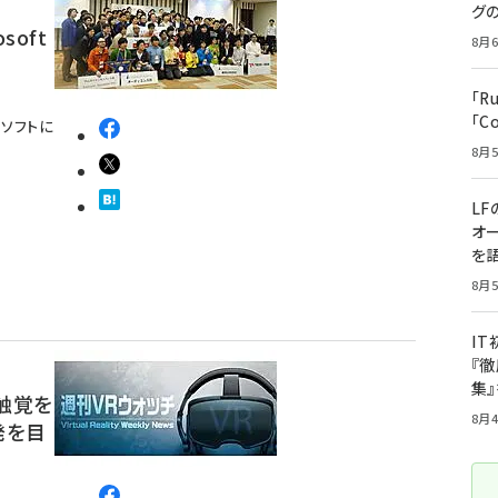
グ
soft
8月6
「R
「C
クロソフトに
8月5
LF
オ
を語
8月5
I
『徹
集
触覚を
8月4
発を目