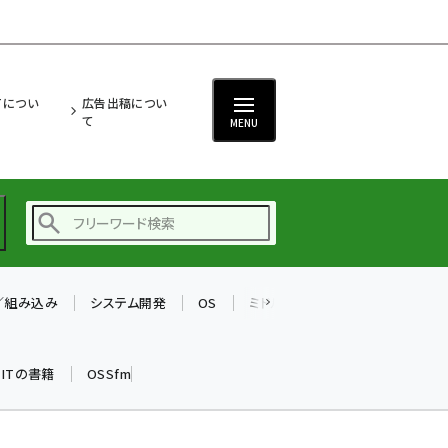
ITについ
広告出稿につい
て
MENU
T／組み込み
システム開発
OS
ミドルウェア
データベース
ai (2480)
加藤銘のチーム貢献～
k ITの書籍
OSSfm
仲間と築いた勝利の絆～
(2304)
iot女子会 (2263)