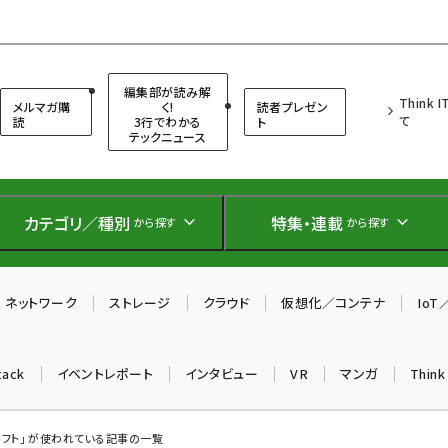
（シンクイット）
編集部が読み解
Think 
メルマガ購
く!
読者プレゼン
て
読
3行でわかる
ト
テックニュース
カテゴリ／種別
特集・連載
から探す
から探す
ネットワーク
ストレージ
クラウド
仮想化／コンテナ
Io
tack
イベントレポート
インタビュー
VR
マンガ
Thin
ソフト」 が使われている記事の一覧