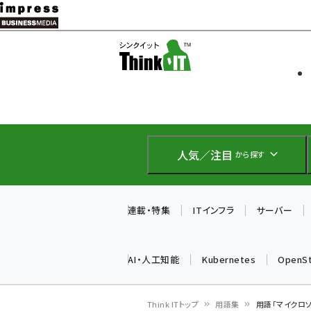
メ
イ
ソフト開発
Think IT
ン
企業IT
コ
製品導入
ン
Web担当者
EC担当者
テ
IoT・AI
ン
DCクラウド
人気／注目
から探す
研究・調査
ツ
エネルギー
に
ドローン
移
連載・特集
ITインフラ
サーバー
教育講座
動
AI・人工知能
Kubernetes
OpenS
Think ITトップ
用語集
用語「マイクロ