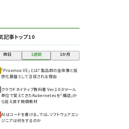
北海道をのんびり旅する
晴山佳須夫のヒント集！
(2017)
drupal (1940)
気記事トップ10
genai (1473)
ai crunch (1347)
昨日
1週間
1か月
abc123 (1346)
「Proxmox VE」とは? 製品群の全体像と仮
想化基盤として注目される理由
クラウドネイティブ教科書 Ver.1.0.0――ツール
単位で覚えてきたKubernetesを「構造」か
ら捉え直す無償教材
AIはコードを書ける。では、ソフトウェアエン
ジニアは何をするのか