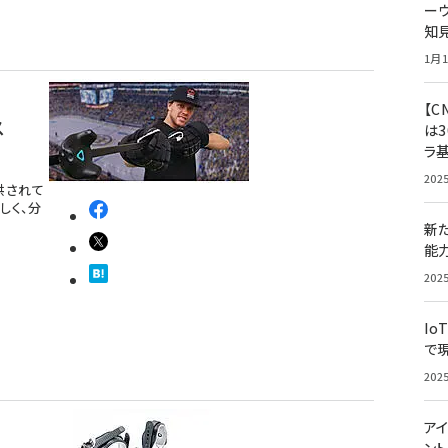
ー
知
1月1
【C
ス
は3
ラ
202
提供されて
しく、分
新
能
202
Io
で
202
アイ