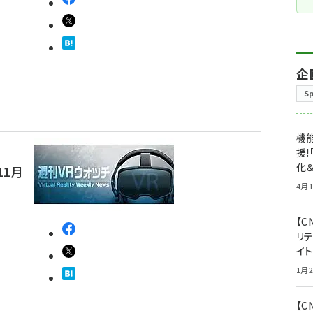
企
S
機能
援!
化＆
11月
4月1
【C
リ
イ
1月2
【