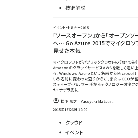
技術解説
イベント・セミナー2015
「ソースオープン」から「オープンソ
へ… Go Azure 2015でマイクロ
見せた本気
マイクロソフトがパブリッククラウドの分野で先
AmazonのクラウドサービスAWSを激しく追い
る。Windows Azureという名前からMicrosoft 
いう名前に変わった辺りからか、またはCEOが
スティーブ・バルマー氏からテクノロジーオタク
ヤ・ナデラ氏に
松下 康之 - Yasuyuki Matsus...
2015年1月23日 19:00
クラウド
イベント