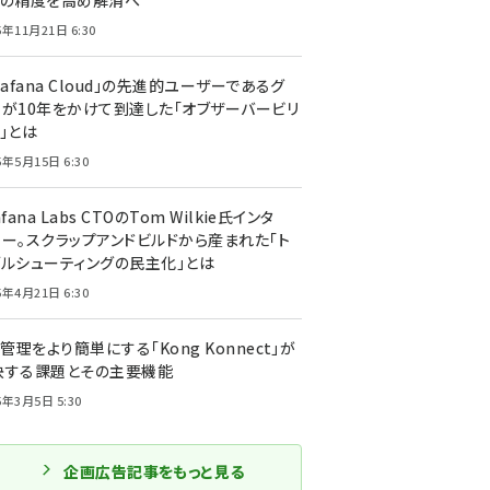
トの精度を高め解消へ
5年11月21日 6:30
rafana Cloud」の先進的ユーザーであるグ
ーが10年をかけて到達した「オブザーバービリ
」とは
5年5月15日 6:30
afana Labs CTOのTom Wilkie氏インタ
ュー。スクラップアンドビルドから産まれた「ト
ブルシューティングの民主化」とは
5年4月21日 6:30
I管理をより簡単にする「Kong Konnect」が
決する課題とその主要機能
5年3月5日 5:30
企画広告記事をもっと見る