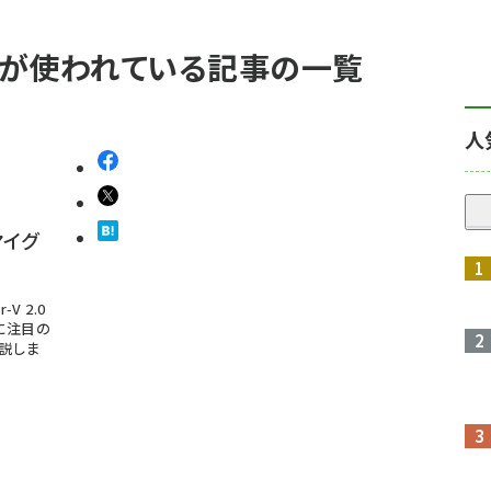
」 が使われている記事の一覧
人
マイグ
V 2.0
に注目の
説しま