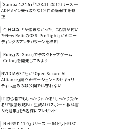
「Samba 4.24.5」「4.23.11」などリリース ─
ADドメイン乗っ取りなど6件の脆弱性を修
正
「今日はなぜか進まなかった」に名前が付い
た――New RelicのOSS「Preflight」がAIコー
ディングのアンチパターンを検知
「Ruby」の「Gosu」でデスクトップゲーム
「Color」を開発してみよう
NVIDIAら37社が「Open Secure AI
Alliance」設立――AIエージェントのセキュリ
ティは重みの非公開では守れない
IT初心者でもしっかりわかる！しっかり受か
る！『徹底攻略Biz 生成AIパスポート 教科書
＆問題集』を5名様にプレゼント！
「NetBSD 11.0」リリース ─ 64ビットRISC-