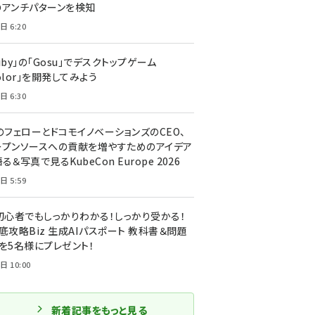
のアンチパターンを検知
日 6:20
uby」の「Gosu」でデスクトップゲーム
olor」を開発してみよう
日 6:30
のフェローとドコモイノベーションズのCEO、
ープンソースへの貢献を増やすためのアイデア
る＆写真で見るKubeCon Europe 2026
日 5:59
T初心者でもしっかりわかる！しっかり受かる！
底攻略Biz 生成AIパスポート 教科書＆問題
』を5名様にプレゼント！
日 10:00
新着記事をもっと見る