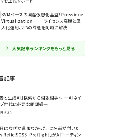
Vを正式サポート
KVMベースの国産仮想化基盤「Prossione
Virtualization」——ライセンス高騰と属
人化運用、2つの課題を同時に解決
人気記事ランキングをもっと見る
着記事
者と生成AI】検索から相談相手へ ーAIネイ
ィブ世代に必要な距離感ー
日 6:30
今日はなぜか進まなかった」に名前が付いた
New RelicのOSS「Preflight」がAIコーディン