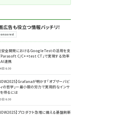
画広告も役立つ情報バッチリ！
ponsored
安全開発におけるGoogleTestの活用を支
「Parasoft C/C++test CT」で実現する効率
AI連携
4日 6:30
NDW2025】Grafanaが明かす「オブザーバビ
ティの哲学」ー最小限の労力で実用的なインサ
トを得るには
3日 6:30
CNDW2025】プロダクト急増に備える基盤刷新