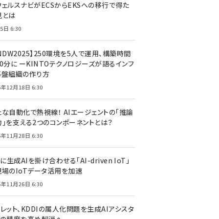
ウェルスナビがECSからEKSへの移行で得た
見とは
5日 6:30
NDW2025】250環境を5人で運用、構築時間
0分に ーKINTOテクノロジーズが語るインフ
基盤組織の作り方
5年12月18日 6:30
たな自動化で熱視線！ AIエージェントの「推論
力」を支える2つのコンポーネントとは？
5年11月28日 6:30
Tに生成AIを掛け合わせる「AI-driven IoT」
現場のIoTデータ活用を加速
5年11月26日 6:30
レット、KDDIの属人化問題を生成AIアシスタ