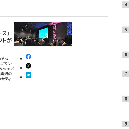
ース」
ソフトが
行する
上げてい
Azureと
営業畑の
のサティ