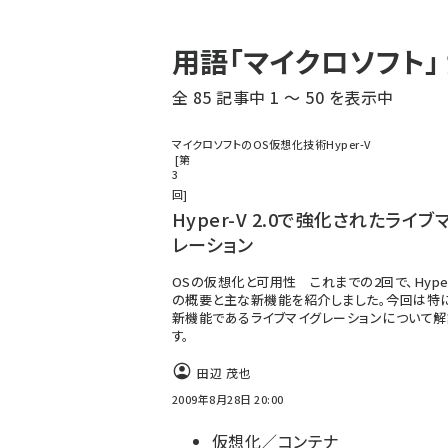
パ
用語「マイクロソフト
ン
全 85 記事中 1 ～ 50 を表示中
く
ず
マイクロソフトのOS仮想化技術Hyper-V
第
3
回
Hyper-V 2.0で強化されたライブ
レーション
OSの仮想化と可用性 これまでの2回で、Hyper-
の概要と主な新機能を紹介しました。今回は特
新機能であるライブマイグレーションについて解
す。
田辺 茂也
2009年8月28日 20:00
仮想化／コンテナ