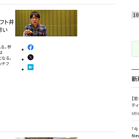
ソフト井
想い
れる。参
は
となる。
ャッチフ
新
【若
テ
8月6
「
――