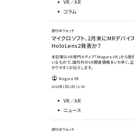
VR／AR
コラム
週刊VRウォッチ
マイクロソフト、2月末にMRデバイ
HoloLens2発表か？
本記事はVR専門メディア「Mogura VR」から
いるもので、国内外のVR関連情報をいち早く、正
かりやすくお伝えします。
Mogura VR
2019年1月21日 11:34
VR／AR
ニュース
週刊VRウォッチ