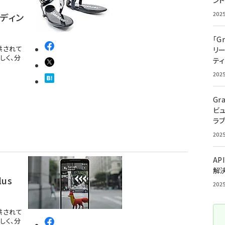
ン
202
ンディン
「G
提供されて
リ
しく、分
ティ
202
Gr
ビ
ラ
202
AP
解
us
202
過
提供されて
しく、分