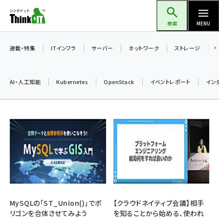
メ
Think IT（シンクイット）
イ
検索
MENU
ン
コ
連載・特集
ITインフラ
サーバー
ネットワーク
ストレージ
ン
テ
AI・人工知能
Kubernetes
OpenStack
イベントレポート
イン
ン
ツ
ai (2497)
に
加藤銘のチーム貢献～仲間と築いた勝利の絆～ (2315)
移
動
iot女子会 (2281)
北海道をのんびり旅する晴山佳須夫のヒント集！ (2037)
drupal (1956)
genai (1484)
MySQLの「ST_Union()」でポ
【クラウドネイティブ会議】相手
リゴンを合体させてみよう
を知ることから始める、使われ
abc123 (1360)