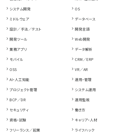
システム開発
OS
ミドルウェア
データベース
設計／手法／テスト
開発言語
開発ツール
Web開発
業務アプリ
データ解析
モバイル
CRM／ERP
OSS
VR／AR
AI・人工知能
運用・管理
プロジェクト管理
システム運用
BCP／DR
運用監視
セキュリティ
働き方
資格・試験
キャリア・人材
フリーランス／起業
ライフハック