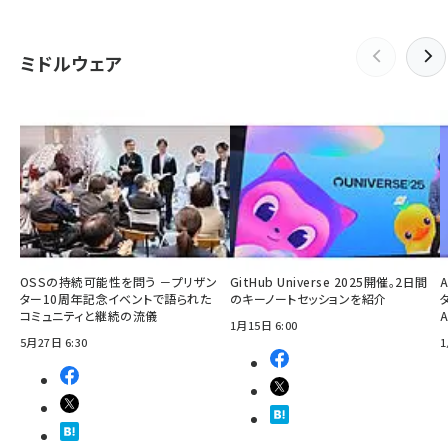
ミドルウェア
OSSの持続可能性を問う －プリザン
GitHub Universe 2025開催。2日間
ター10周年記念イベントで語られた
のキーノートセッションを紹介
コミュニティと継続の流儀
1月15日 6:00
5月27日 6:30
1