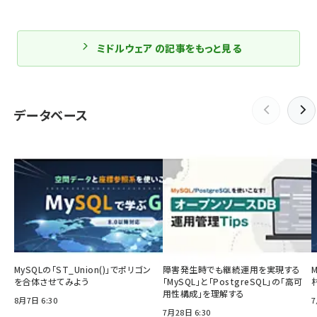
ミドルウェア の記事をもっと見る
データベース
MySQLの「ST_Union()」でポリゴン
障害発生時でも継続運用を実現する
を合体させてみよう
「MySQL」と「PostgreSQL」の「高可
用性構成」を理解する
8月7日 6:30
7
7月28日 6:30