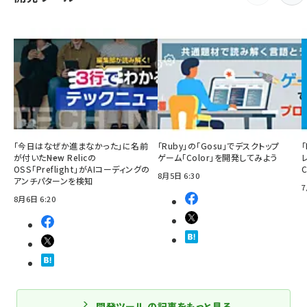
「今日はなぜか進まなかった」に名前
「Ruby」の「Gosu」でデスクトップ
「
が付いた――New Relicの
ゲーム「Color」を開発してみよう
OSS「Preflight」がAIコーディングの
8月5日 6:30
アンチパターンを検知
7
8月6日 6:20
開発ツール の記事をもっと見る