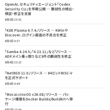
OpenAI、セキュリティエージェント「Codex
Security CLI」を早期公開 ─ 脆弱性の検出・
検証・修正を支援
8月5日 23:51
「KDE Plasma 6.7.4」リリース ─ KWinや
Discover、ログイン画面の不具合を修正
8月5日 0:37
「Samba 4.24.5」「4.23.11」などリリース ─
ADドメイン乗っ取りなど6件の脆弱性を修正
8月4日 23:23
「NetBSD 11.0」リリース ─ 64ビットRISC-V
を正式サポート
8月4日 0:49
「MocaccinoOS v26.08」リリース ─ パッ
ケージ構築をDocker Buildx/BuildKitへ移
行
8月3日 23:50