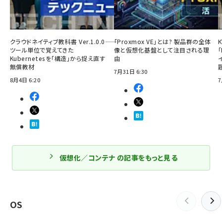
クラウドネイティブ教科書 Ver.1.0.0――
「Proxmox VE」とは? 製品群の全体
ツール単位で覚えてきた
像と仮想化基盤として注目される理
「
Kubernetesを「構造」から捉え直す
由
無償教材
7月31日 6:30
8月4日 6:20
7
仮想化／コンテナ の記事をもっと見る
OS