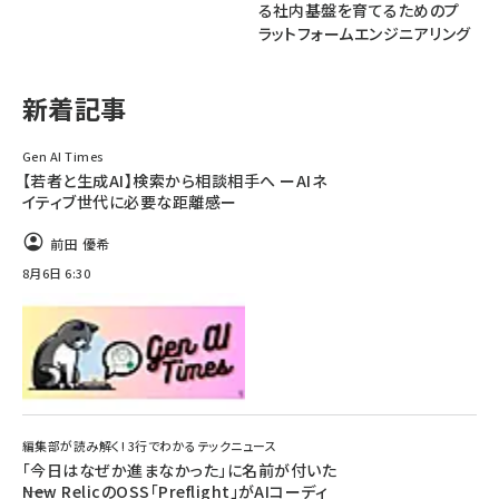
る社内基盤を育てるためのプ
ラットフォームエンジニアリング
ai crunch (1355)
新着記事
Gen AI Times
【若者と生成AI】検索から相談相手へ ーAIネ
イティブ世代に必要な距離感ー
前田 優希
8月6日 6:30
編集部が読み解く! 3行でわかるテックニュース
「今日はなぜか進まなかった」に名前が付いた
――New RelicのOSS「Preflight」がAIコーディ