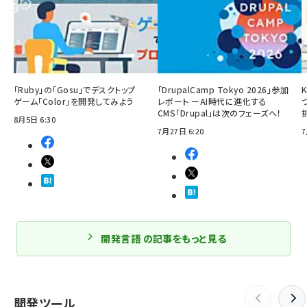
「Ruby」の「Gosu」でデスクトップ
「DrupalCamp Tokyo 2026」参加
ゲーム「Color」を開発してみよう
レポート ーAI時代に進化する
CMS「Drupal」は次のフェーズへ！
8月5日 6:30
7月27日 6:20
7
開発言語 の記事をもっと見る
開発ツール