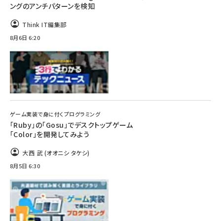
ングのアンチパターンを検知
Think IT編集部
8月6日 6:20
ゲーム実装で身に付くプログラミング
「Ruby」の「Gosu」でデスクトップゲーム
「Color」を開発してみよう
大西 武 (オオニシ タケシ)
8月5日 6:30