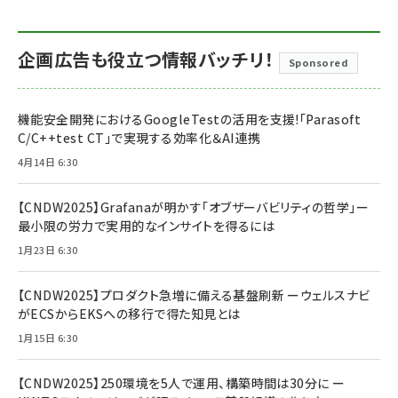
企画広告も役立つ情報バッチリ！
Sponsored
機能安全開発におけるGoogleTestの活用を支援!「Parasoft
C/C++test CT」で実現する効率化＆AI連携
4月14日 6:30
【CNDW2025】Grafanaが明かす「オブザーバビリティの哲学」ー
最小限の労力で実用的なインサイトを得るには
1月23日 6:30
【CNDW2025】プロダクト急増に備える基盤刷新 ーウェルスナビ
がECSからEKSへの移行で得た知見とは
1月15日 6:30
【CNDW2025】250環境を5人で運用、構築時間は30分に ー