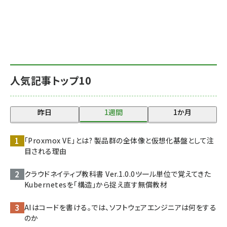
人気記事トップ10
昨日
1週間
1か月
「Proxmox VE」とは? 製品群の全体像と仮想化基盤として注
目される理由
クラウドネイティブ教科書 Ver.1.0.0――ツール単位で覚えてきた
Kubernetesを「構造」から捉え直す無償教材
AIはコードを書ける。では、ソフトウェアエンジニアは何をする
のか