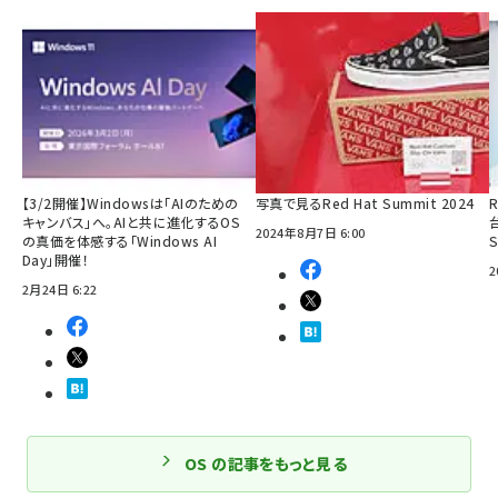
【3/2開催】Windowsは「AIのための
写真で見るRed Hat Summit 2024
R
キャンバス」へ。AIと共に進化するOS
2024年8月7日 6:00
の真価を体感する「Windows AI
Day」開催！
2
2月24日 6:22
OS の記事をもっと見る