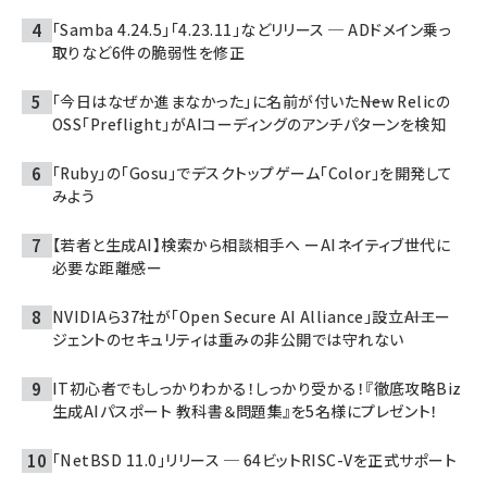
「Samba 4.24.5」「4.23.11」などリリース ─ ADドメイン乗っ
取りなど6件の脆弱性を修正
「今日はなぜか進まなかった」に名前が付いた――New Relicの
OSS「Preflight」がAIコーディングのアンチパターンを検知
「Ruby」の「Gosu」でデスクトップゲーム「Color」を開発して
みよう
【若者と生成AI】検索から相談相手へ ーAIネイティブ世代に
必要な距離感ー
NVIDIAら37社が「Open Secure AI Alliance」設立――AIエー
ジェントのセキュリティは重みの非公開では守れない
IT初心者でもしっかりわかる！しっかり受かる！『徹底攻略Biz
生成AIパスポート 教科書＆問題集』を5名様にプレゼント！
「NetBSD 11.0」リリース ─ 64ビットRISC-Vを正式サポート