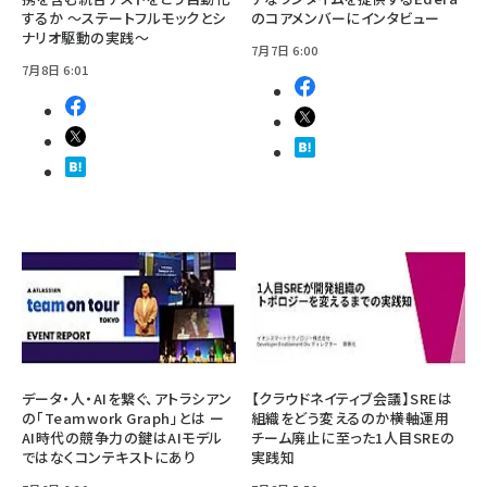
するか ～ステートフルモックとシ
のコアメンバーにインタビュー
ナリオ駆動の実践～
7月7日 6:00
7月8日 6:01
データ・人・AIを繋ぐ、アトラシアン
【クラウドネイティブ会議】SREは
の「Teamwork Graph」とは ー
組織をどう変えるのか――横軸運用
AI時代の競争力の鍵はAIモデル
チーム廃止に至った1人目SREの
ではなくコンテキストにあり
実践知