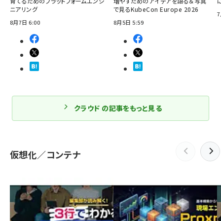
育てるためのプラットフォームエンジ
増やすためのアイデアを語る＆写真
ニアリング
で見るKubeCon Europe 2026
7
8月7日 6:00
8月5日 5:59
クラウド の記事をもっと見る
仮想化／コンテナ