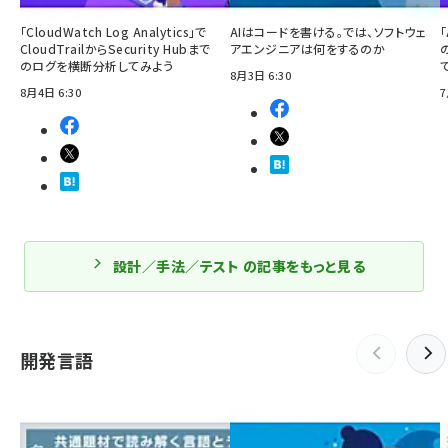
「CloudWatch Log Analytics」で
AIはコードを書ける。では、ソフトウェ
「
CloudTrailからSecurity Hubまで
アエンジニアは何をするのか
のログを横断分析してみよう
8月3日 6:30
8月4日 6:30
7
設計／手法／テスト の記事をもっと見る
開発言語