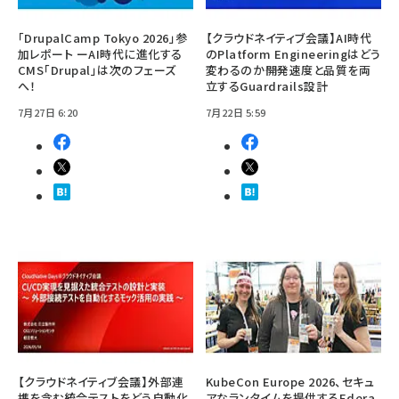
「DrupalCamp Tokyo 2026」参
【クラウドネイティブ会議】AI時代
加レポート ーAI時代に進化する
のPlatform Engineeringはどう
CMS「Drupal」は次のフェーズ
変わるのか――開発速度と品質を両
へ！
立するGuardrails設計
7月27日 6:20
7月22日 5:59
【クラウドネイティブ会議】外部連
KubeCon Europe 2026、セキュ
携を含む統合テストをどう自動化
アなランタイムを提供するEdera