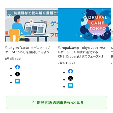
「Ruby」の「Gosu」でデスクトップ
「DrupalCamp Tokyo 2026」参加
ゲーム「Color」を開発してみよう
レポート ーAI時代に進化する
CMS「Drupal」は次のフェーズへ！
8月5日 6:30
7月27日 6:20
7
開発言語 の記事をもっと見る