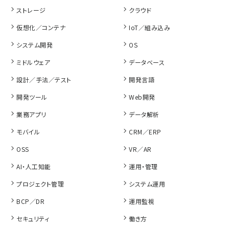
ストレージ
クラウド
仮想化／コンテナ
IoT／組み込み
システム開発
OS
ミドルウェア
データベース
設計／手法／テスト
開発言語
開発ツール
Web開発
業務アプリ
データ解析
モバイル
CRM／ERP
OSS
VR／AR
AI・人工知能
運用・管理
プロジェクト管理
システム運用
BCP／DR
運用監視
セキュリティ
働き方