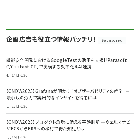
企画広告も役立つ情報バッチリ！
Sponsored
機能安全開発におけるGoogleTestの活用を支援!「Parasoft
C/C++test CT」で実現する効率化＆AI連携
4月14日 6:30
【CNDW2025】Grafanaが明かす「オブザーバビリティの哲学」ー
最小限の労力で実用的なインサイトを得るには
1月23日 6:30
【CNDW2025】プロダクト急増に備える基盤刷新 ーウェルスナビ
がECSからEKSへの移行で得た知見とは
1月15日 6:30