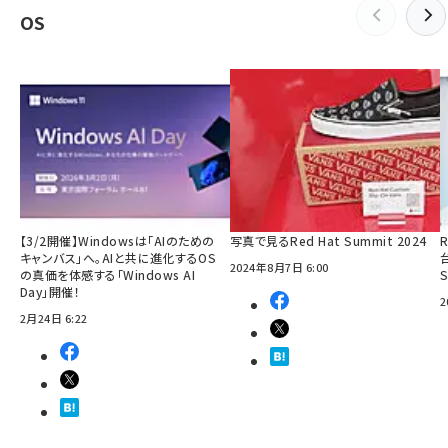
OS
【3/2開催】Windowsは「AIのための
写真で見るRed Hat Summit 2024
R
キャンバス」へ。AIと共に進化するOS
2024年8月7日 6:00
の真価を体感する「Windows AI
Day」開催！
2
2月24日 6:22