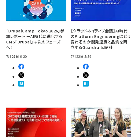
「DrupalCamp Tokyo 2026」参
【クラウドネイティブ会議】AI時代
加レポート ーAI時代に進化する
のPlatform Engineeringはどう
CMS「Drupal」は次のフェーズ
変わるのか――開発速度と品質を両
へ！
立するGuardrails設計
7月27日 6:20
7月22日 5:59