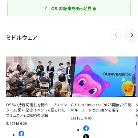
OS の記事をもっと見る
ミドルウェア
OSSの持続可能性を問う －プリザン
GitHub Universe 2025開催。2日間
ター10周年記念イベントで語られた
のキーノートセッションを紹介
コミュニティと継続の流儀
1月15日 6:00
5月27日 6:30
1