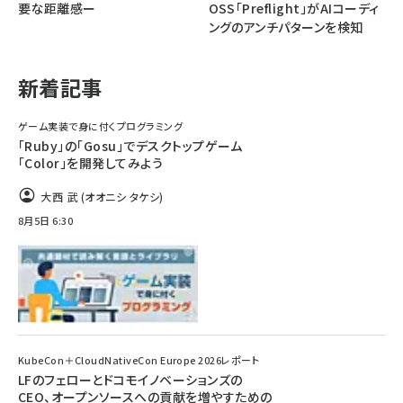
要な距離感ー
OSS「Preflight」がAIコーディ
ングのアンチパターンを検知
ai crunch (1340)
新着記事
ゲーム実装で身に付くプログラミング
「Ruby」の「Gosu」でデスクトップゲーム
「Color」を開発してみよう
大西 武 (オオニシ タケシ)
8月5日 6:30
KubeCon＋CloudNativeCon Europe 2026レポート
LFのフェローとドコモイノベーションズの
CEO、オープンソースへの貢献を増やすための