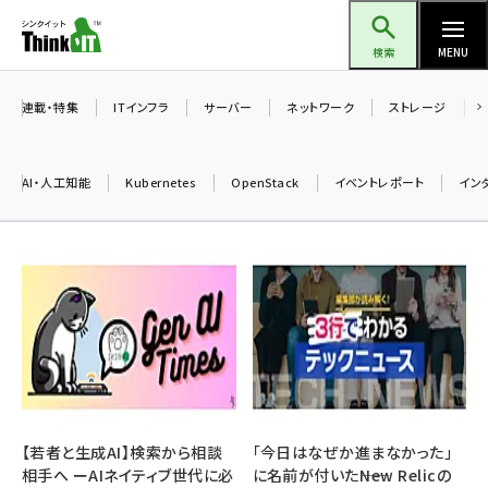
メ
Think IT（シンクイット）
イ
検索
MENU
ン
コ
連載・特集
ITインフラ
サーバー
ネットワーク
ストレージ
ン
テ
AI・人工知能
Kubernetes
OpenStack
イベントレポート
イン
ン
ツ
ai (2475)
に
加藤銘のチーム貢献～仲間と築いた勝利の絆～ (2297)
移
動
iot女子会 (2248)
北海道をのんびり旅する晴山佳須夫のヒント集！ (2008)
drupal (1929)
genai (1468)
【若者と生成AI】検索から相談
「今日はなぜか進まなかった」
相手へ ーAIネイティブ世代に必
に名前が付いた――New Relicの
abc123 (1341)