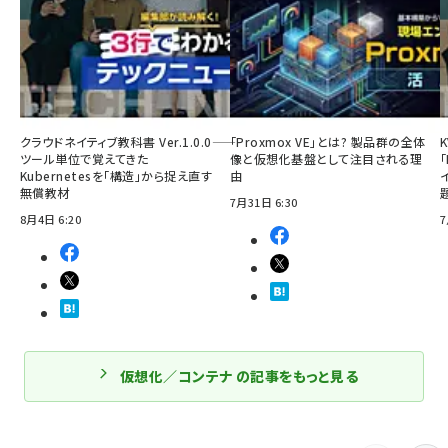
クラウドネイティブ教科書 Ver.1.0.0――
「Proxmox VE」とは? 製品群の全体
ツール単位で覚えてきた
像と仮想化基盤として注目される理
「
Kubernetesを「構造」から捉え直す
由
無償教材
7月31日 6:30
8月4日 6:20
7
仮想化／コンテナ の記事をもっと見る