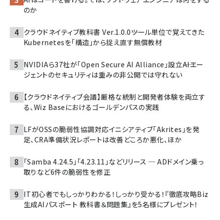
のか
クラウドネイティブ教科書 Ver.1.0.0――ツール単位で覚えてきた
Kubernetesを「構造」から捉え直す無償教材
NVIDIAら37社が「Open Secure AI Alliance」設立――AIエー
ジェントのセキュリティは重みの非公開では守れない
【クラウドネイティブ会議】厳格な統制と開発者体験を両立す
る、Wiz Baseにおけるゴールデンパスの実践
LFがOSSの脆弱性協調対応イニシアティブ「Akrites」を発
足、CRA準備状況レポートは改善どころか悪化、ほか
「Samba 4.24.5」「4.23.11」などリリース ─ ADドメイン乗っ
取りなど6件の脆弱性を修正
IT初心者でもしっかりわかる！しっかり受かる！『徹底攻略Biz
生成AIパスポート 教科書＆問題集』を5名様にプレゼント！