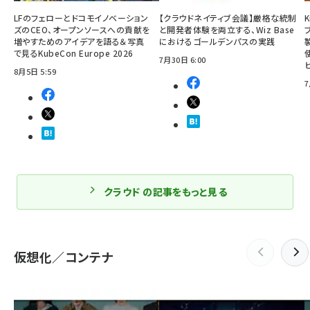
LFのフェローとドコモイノベーション
【クラウドネイティブ会議】厳格な統制
ズのCEO、オープンソースへの貢献を
と開発者体験を両立する、Wiz Base
増やすためのアイデアを語る＆写真
におけるゴールデンパスの実践
で見るKubeCon Europe 2026
7月30日 6:00
8月5日 5:59
7
クラウド の記事をもっと見る
仮想化／コンテナ