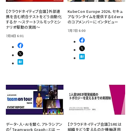
【クラウドネイティブ会議】外部連
KubeCon Europe 2026、セキュ
携を含む統合テストをどう自動化
アなランタイムを提供するEdera
するか ～ステートフルモックとシ
のコアメンバーにインタビュー
ナリオ駆動の実践～
7月7日 6:00
7月8日 6:01
データ・人・AIを繋ぐ、アトラシアン
【クラウドネイティブ会議】SREは
の「Teamwork Graph」とは ー
組織をどう変えるのか――横軸運用