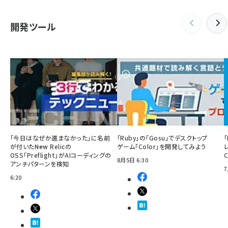
開発ツール
「今日はなぜか進まなかった」に名前
「Ruby」の「Gosu」でデスクトップ
「
が付いた――New Relicの
ゲーム「Color」を開発してみよう
OSS「Preflight」がAIコーディングの
8月5日 6:30
アンチパターンを検知
7
6:20