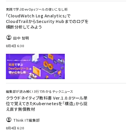
実践で学ぶDevOpsツールの使いこなし術
「CloudWatch Log Analytics」で
CloudTrailからSecurity Hubまでのログを
横断分析してみよう
田中 智明
8月4日 6:30
編集部が読み解く! 3行でわかるテックニュース
クラウドネイティブ教科書 Ver.1.0.0――ツール単
位で覚えてきたKubernetesを「構造」から捉
え直す無償教材
Think IT編集部
8月4日 6:20