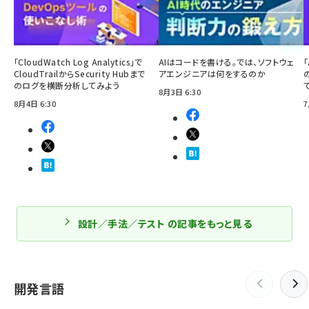
「CloudWatch Log Analytics」で
AIはコードを書ける。では、ソフトウェ
「
CloudTrailからSecurity Hubまで
アエンジニアは何をするのか
のログを横断分析してみよう
8月3日 6:30
8月4日 6:30
7
設計／手法／テスト の記事をもっと見る
開発言語