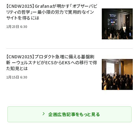
【CNDW2025】Grafanaが明かす「オブザーバビ
リティの哲学」ー最小限の労力で実用的なイン
サイトを得るには
1月23日 6:30
【CNDW2025】プロダクト急増に備える基盤刷
新 ーウェルスナビがECSからEKSへの移行で得
た知見とは
1月15日 6:30
企画広告記事をもっと見る