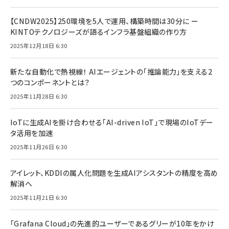
【CNDW2025】250環境を5人で運用、構築時間は30分に ー
KINTOテクノロジーズが語るインフラ基盤組織の作り方
2025年12月18日 6:30
新たな自動化で熱視線！ AIエージェントの「推論能力」を支える2
つのコンポーネントとは？
2025年11月28日 6:30
IoTに生成AIを掛け合わせる「AI-driven IoT」で現場のIoTデー
タ活用を加速
2025年11月26日 6:30
アイレット、KDDIの属人化問題を生成AIアシスタントの精度を高め
解消へ
2025年11月21日 6:30
「Grafana Cloud」の先進的ユーザーであるグリーが10年をかけ