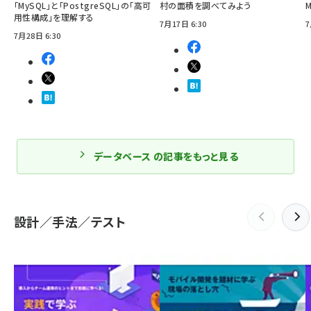
「MySQL」と「PostgreSQL」の「高可
村の面積を調べてみよう
用性構成」を理解する
7月17日 6:30
7
7月28日 6:30
データベース の記事をもっと見る
設計／手法／テスト