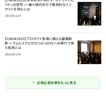
【CNDW2025】Grafanaが明かす「オブザーバビ
リティの哲学」ー最小限の労力で実用的なイン
サイトを得るには
1月23日 6:30
【CNDW2025】プロダクト急増に備える基盤刷
新 ーウェルスナビがECSからEKSへの移行で得
た知見とは
1月15日 6:30
企画広告記事をもっと見る