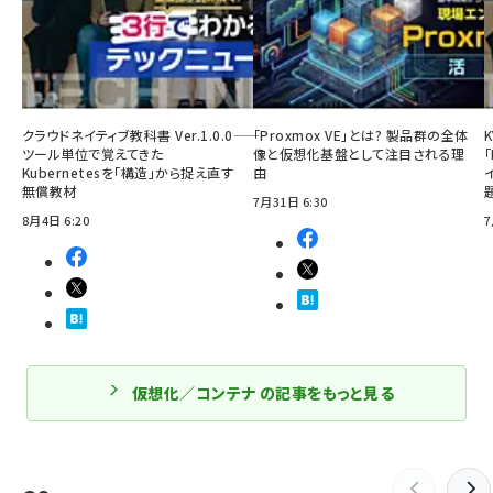
クラウドネイティブ教科書 Ver.1.0.0――
「Proxmox VE」とは? 製品群の全体
ツール単位で覚えてきた
像と仮想化基盤として注目される理
「
Kubernetesを「構造」から捉え直す
由
無償教材
7月31日 6:30
8月4日 6:20
7
仮想化／コンテナ の記事をもっと見る