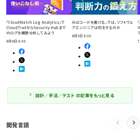
「CloudWatch Log Analytics」で
AIはコードを書ける。では、ソフトウェ
「
CloudTrailからSecurity Hubまで
アエンジニアは何をするのか
のログを横断分析してみよう
8月3日 6:30
8月4日 6:30
7
設計／手法／テスト の記事をもっと見る
開発言語