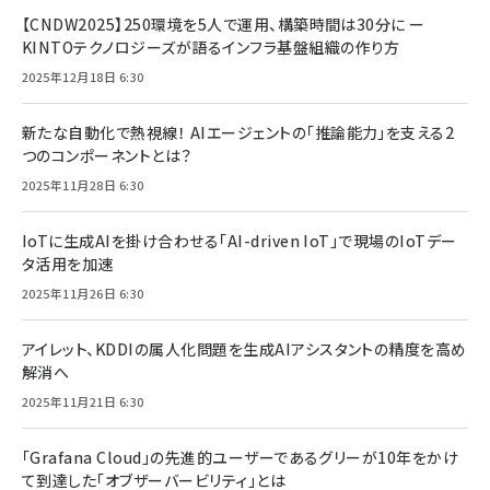
【CNDW2025】250環境を5人で運用、構築時間は30分に ー
KINTOテクノロジーズが語るインフラ基盤組織の作り方
2025年12月18日 6:30
新たな自動化で熱視線！ AIエージェントの「推論能力」を支える2
つのコンポーネントとは？
2025年11月28日 6:30
IoTに生成AIを掛け合わせる「AI-driven IoT」で現場のIoTデー
タ活用を加速
2025年11月26日 6:30
アイレット、KDDIの属人化問題を生成AIアシスタントの精度を高め
解消へ
2025年11月21日 6:30
「Grafana Cloud」の先進的ユーザーであるグリーが10年をかけ
て到達した「オブザーバービリティ」とは