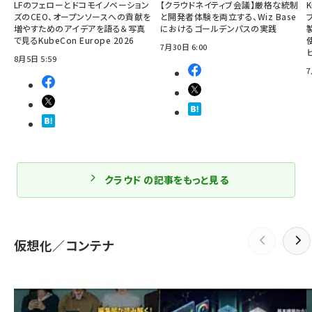
LFのフェローとドコモイノベーション
【クラウドネイティブ会議】厳格な統制
ズのCEO、オープンソースへの貢献を
と開発者体験を両立する、Wiz Base
増やすためのアイデアを語る＆写真
におけるゴールデンパスの実践
で見るKubeCon Europe 2026
7月30日 6:00
8月5日 5:59
7
クラウド の記事をもっと見る
仮想化／コンテナ