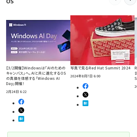
OS
【3/2開催】Windowsは「AIのための
写真で見るRed Hat Summit 2024
R
キャンバス」へ。AIと共に進化するOS
2024年8月7日 6:00
の真価を体感する「Windows AI
Day」開催！
2
2月24日 6:22