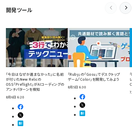
開発ツール
「今日はなぜか進まなかった」に名前
「Ruby」の「Gosu」でデスクトップ
「
が付いた――New Relicの
ゲーム「Color」を開発してみよう
OSS「Preflight」がAIコーディングの
8月5日 6:30
アンチパターンを検知
7
8月6日 6:20