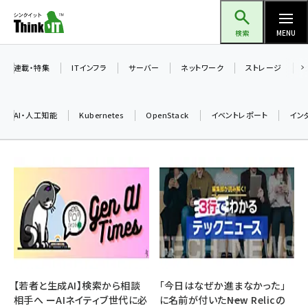
メ
Think IT（シンクイット）
イ
検索
MENU
ン
コ
連載・特集
ITインフラ
サーバー
ネットワーク
ストレージ
ン
テ
AI・人工知能
Kubernetes
OpenStack
イベントレポート
イン
ン
ツ
ai (2475)
に
加藤銘のチーム貢献～仲間と築いた勝利の絆～ (2297)
移
動
iot女子会 (2248)
北海道をのんびり旅する晴山佳須夫のヒント集！ (2008)
drupal (1929)
genai (1468)
【若者と生成AI】検索から相談
「今日はなぜか進まなかった」
相手へ ーAIネイティブ世代に必
に名前が付いた――New Relicの
abc123 (1341)