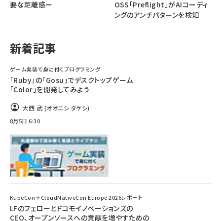
要な距離感ー
OSS「Preflight」がAIコーディ
ングのアンチパターンを検知
ai crunch (1340)
新着記事
ゲーム実装で身に付くプログラミング
「Ruby」の「Gosu」でデスクトップゲーム
「Color」を開発してみよう
大西 武 (オオニシ タケシ)
8月5日 6:30
KubeCon＋CloudNativeCon Europe 2026レポート
LFのフェローとドコモイノベーションズの
CEO、オープンソースへの貢献を増やすための