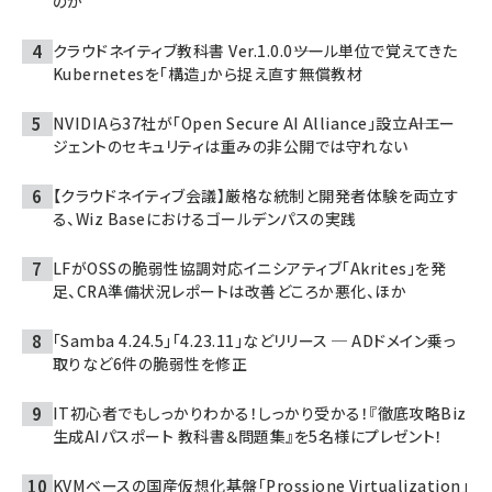
のか
クラウドネイティブ教科書 Ver.1.0.0――ツール単位で覚えてきた
Kubernetesを「構造」から捉え直す無償教材
NVIDIAら37社が「Open Secure AI Alliance」設立――AIエー
ジェントのセキュリティは重みの非公開では守れない
【クラウドネイティブ会議】厳格な統制と開発者体験を両立す
る、Wiz Baseにおけるゴールデンパスの実践
LFがOSSの脆弱性協調対応イニシアティブ「Akrites」を発
足、CRA準備状況レポートは改善どころか悪化、ほか
「Samba 4.24.5」「4.23.11」などリリース ─ ADドメイン乗っ
取りなど6件の脆弱性を修正
IT初心者でもしっかりわかる！しっかり受かる！『徹底攻略Biz
生成AIパスポート 教科書＆問題集』を5名様にプレゼント！
KVMベースの国産仮想化基盤「Prossione Virtualization」