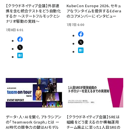
【クラウドネイティブ会議】外部連
KubeCon Europe 2026、セキュ
携を含む統合テストをどう自動化
アなランタイムを提供するEdera
するか ～ステートフルモックとシ
のコアメンバーにインタビュー
ナリオ駆動の実践～
7月7日 6:00
7月8日 6:01
データ・人・AIを繋ぐ、アトラシアン
【クラウドネイティブ会議】SREは
の「Teamwork Graph」とは ー
組織をどう変えるのか――横軸運用
AI時代の競争力の鍵はAIモデル
チーム廃止に至った1人目SREの