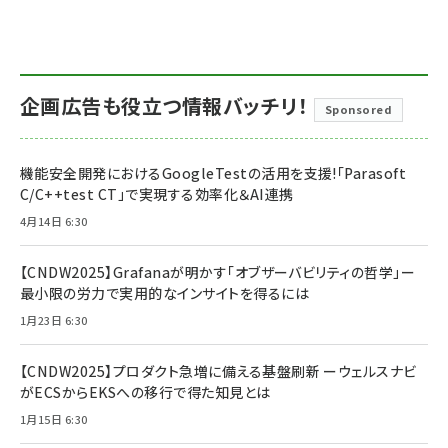
企画広告も役立つ情報バッチリ！
Sponsored
機能安全開発におけるGoogleTestの活用を支援!「Parasoft
C/C++test CT」で実現する効率化＆AI連携
4月14日 6:30
【CNDW2025】Grafanaが明かす「オブザーバビリティの哲学」ー
最小限の労力で実用的なインサイトを得るには
1月23日 6:30
【CNDW2025】プロダクト急増に備える基盤刷新 ーウェルスナビ
がECSからEKSへの移行で得た知見とは
1月15日 6:30