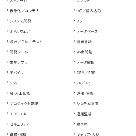
ストレージ
クラウド
仮想化／コンテナ
IoT／組み込み
システム開発
OS
ミドルウェア
データベース
設計／手法／テスト
開発言語
開発ツール
Web開発
業務アプリ
データ解析
モバイル
CRM／ERP
OSS
VR／AR
AI・人工知能
運用・管理
プロジェクト管理
システム運用
BCP／DR
運用監視
セキュリティ
働き方
資格・試験
キャリア・人材