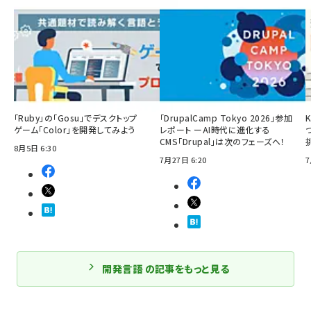
「Ruby」の「Gosu」でデスクトップ
「DrupalCamp Tokyo 2026」参加
ゲーム「Color」を開発してみよう
レポート ーAI時代に進化する
CMS「Drupal」は次のフェーズへ！
8月5日 6:30
7月27日 6:20
7
開発言語 の記事をもっと見る