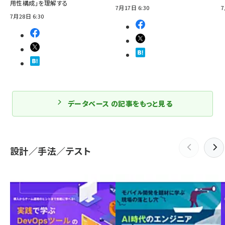
用性構成」を理解する
7月17日 6:30
7
7月28日 6:30
データベース の記事をもっと見る
設計／手法／テスト