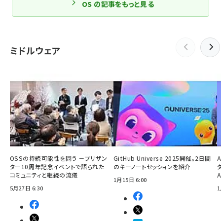
OS の記事をもっと見る
ミドルウェア
OSSの持続可能性を問う －プリザン
GitHub Universe 2025開催。2日間
ター10周年記念イベントで語られた
のキーノートセッションを紹介
コミュニティと継続の流儀
1月15日 6:00
5月27日 6:30
1