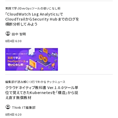
実践で学ぶDevOpsツールの使いこなし術
「CloudWatch Log Analytics」で
CloudTrailからSecurity Hubまでのログを
横断分析してみよう
田中 智明
8月4日 6:30
編集部が読み解く! 3行でわかるテックニュース
クラウドネイティブ教科書 Ver.1.0.0――ツール単
位で覚えてきたKubernetesを「構造」から捉
え直す無償教材
Think IT編集部
8月4日 6:20