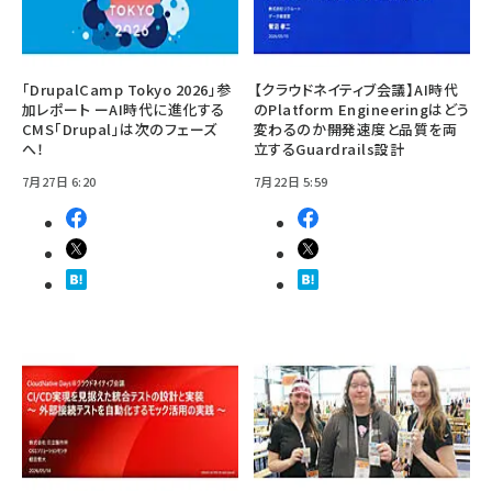
「DrupalCamp Tokyo 2026」参
【クラウドネイティブ会議】AI時代
加レポート ーAI時代に進化する
のPlatform Engineeringはどう
CMS「Drupal」は次のフェーズ
変わるのか――開発速度と品質を両
へ！
立するGuardrails設計
7月27日 6:20
7月22日 5:59