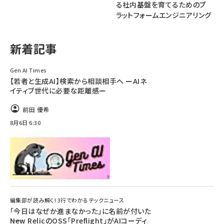
る社内基盤を育てるためのプ
ラットフォームエンジニアリング
ai crunch (1355)
新着記事
Gen AI Times
【若者と生成AI】検索から相談相手へ ーAIネ
イティブ世代に必要な距離感ー
前田 優希
8月6日 6:30
編集部が読み解く! 3行でわかるテックニュース
「今日はなぜか進まなかった」に名前が付いた
――New RelicのOSS「Preflight」がAIコーディ