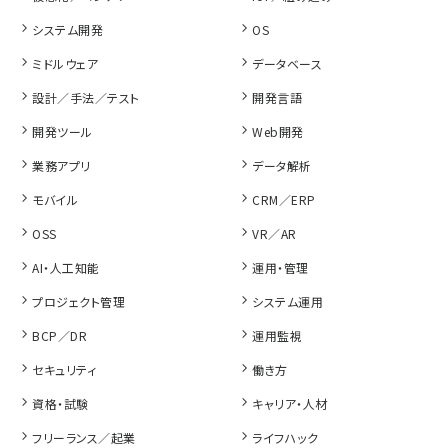
システム開発
OS
ミドルウェア
データベース
設計／手法／テスト
開発言語
開発ツール
Web開発
業務アプリ
データ解析
モバイル
CRM／ERP
OSS
VR／AR
AI・人工知能
運用・管理
プロジェクト管理
システム運用
BCP／DR
運用監視
セキュリティ
働き方
資格・試験
キャリア・人材
フリーランス／起業
ライフハック