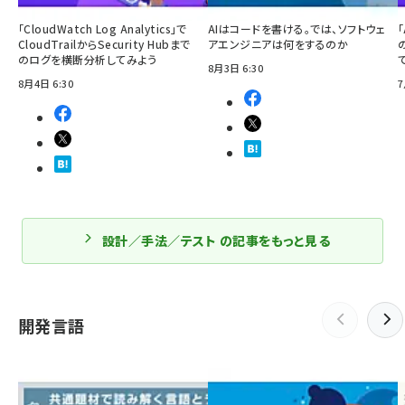
「CloudWatch Log Analytics」で
AIはコードを書ける。では、ソフトウェ
「
CloudTrailからSecurity Hubまで
アエンジニアは何をするのか
のログを横断分析してみよう
8月3日 6:30
8月4日 6:30
7
設計／手法／テスト の記事をもっと見る
開発言語