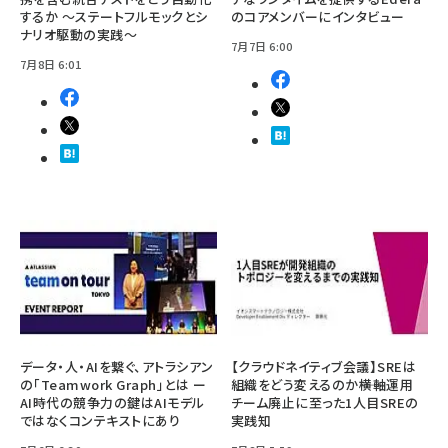
するか ～ステートフルモックとシ
のコアメンバーにインタビュー
ナリオ駆動の実践～
7月7日 6:00
7月8日 6:01
データ・人・AIを繋ぐ、アトラシアン
【クラウドネイティブ会議】SREは
の「Teamwork Graph」とは ー
組織をどう変えるのか――横軸運用
AI時代の競争力の鍵はAIモデル
チーム廃止に至った1人目SREの
ではなくコンテキストにあり
実践知