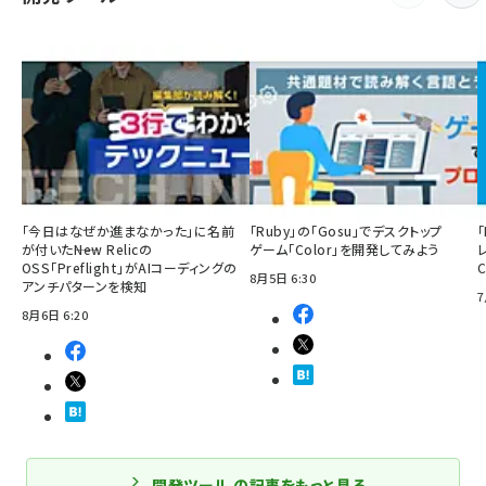
「今日はなぜか進まなかった」に名前
「Ruby」の「Gosu」でデスクトップ
「
が付いた――New Relicの
ゲーム「Color」を開発してみよう
OSS「Preflight」がAIコーディングの
8月5日 6:30
アンチパターンを検知
7
8月6日 6:20
開発ツール の記事をもっと見る