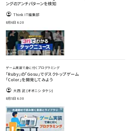
ングのアンチパターンを検知
Think IT編集部
8月6日 6:20
ゲーム実装で身に付くプログラミング
「Ruby」の「Gosu」でデスクトップゲーム
「Color」を開発してみよう
大西 武 (オオニシ タケシ)
8月5日 6:30