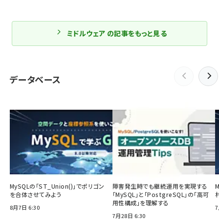
ミドルウェア の記事をもっと見る
データベース
MySQLの「ST_Union()」でポリゴン
障害発生時でも継続運用を実現する
を合体させてみよう
「MySQL」と「PostgreSQL」の「高可
用性構成」を理解する
8月7日 6:30
7
7月28日 6:30