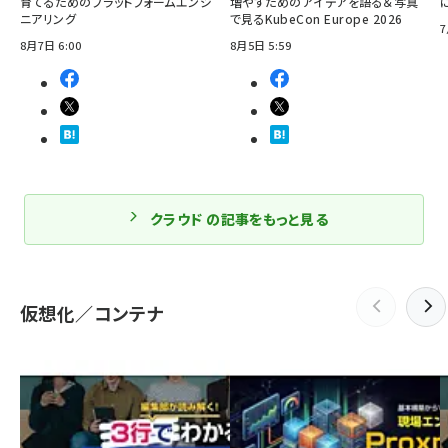
育てるためのプラットフォームエンジ
増やすためのアイデアを語る＆写真
ニアリング
で見るKubeCon Europe 2026
7
8月7日 6:00
8月5日 5:59
クラウド の記事をもっと見る
仮想化／コンテナ