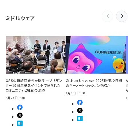
ミドルウェア
OSSの持続可能性を問う －プリザン
GitHub Universe 2025開催。2日間
ター10周年記念イベントで語られた
のキーノートセッションを紹介
コミュニティと継続の流儀
1月15日 6:00
5月27日 6:30
1