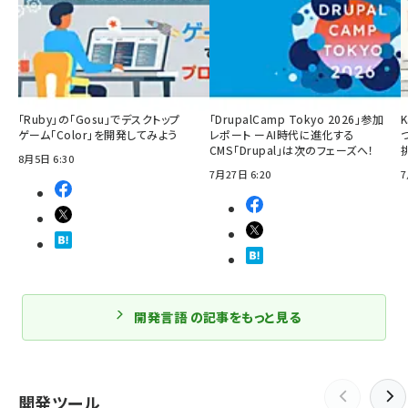
「Ruby」の「Gosu」でデスクトップ
「DrupalCamp Tokyo 2026」参加
ゲーム「Color」を開発してみよう
レポート ーAI時代に進化する
CMS「Drupal」は次のフェーズへ！
8月5日 6:30
7月27日 6:20
7
開発言語 の記事をもっと見る
開発ツール