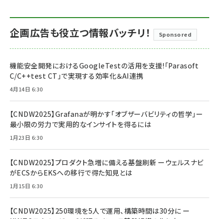
企画広告も役立つ情報バッチリ！
Sponsored
機能安全開発におけるGoogleTestの活用を支援!「Parasoft
C/C++test CT」で実現する効率化＆AI連携
4月14日 6:30
【CNDW2025】Grafanaが明かす「オブザーバビリティの哲学」ー
最小限の労力で実用的なインサイトを得るには
1月23日 6:30
【CNDW2025】プロダクト急増に備える基盤刷新 ーウェルスナビ
がECSからEKSへの移行で得た知見とは
1月15日 6:30
【CNDW2025】250環境を5人で運用、構築時間は30分に ー