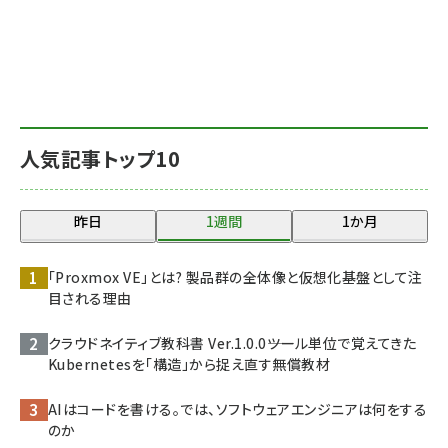
人気記事トップ10
昨日
1週間
1か月
「Proxmox VE」とは? 製品群の全体像と仮想化基盤として注
目される理由
クラウドネイティブ教科書 Ver.1.0.0――ツール単位で覚えてきた
Kubernetesを「構造」から捉え直す無償教材
AIはコードを書ける。では、ソフトウェアエンジニアは何をする
のか