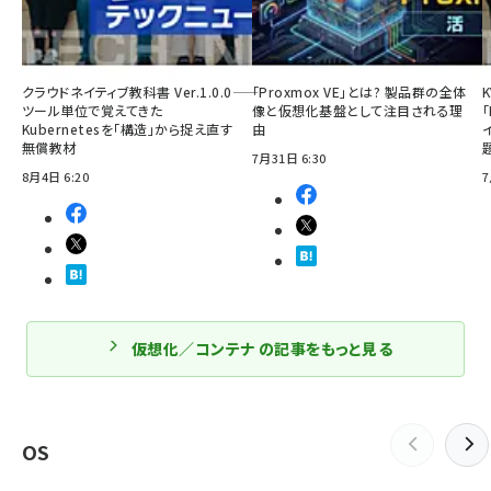
クラウドネイティブ教科書 Ver.1.0.0――
「Proxmox VE」とは? 製品群の全体
ツール単位で覚えてきた
像と仮想化基盤として注目される理
「
Kubernetesを「構造」から捉え直す
由
無償教材
7月31日 6:30
8月4日 6:20
7
仮想化／コンテナ の記事をもっと見る
OS