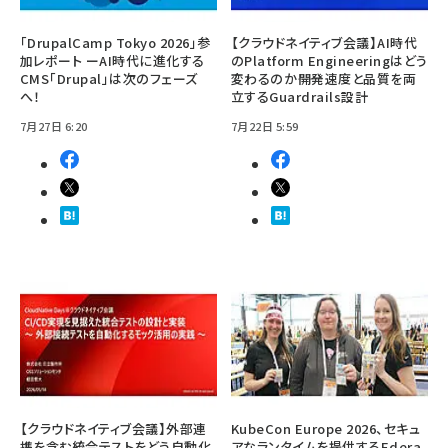
「DrupalCamp Tokyo 2026」参
【クラウドネイティブ会議】AI時代
加レポート ーAI時代に進化する
のPlatform Engineeringはどう
CMS「Drupal」は次のフェーズ
変わるのか――開発速度と品質を両
へ！
立するGuardrails設計
7月27日 6:20
7月22日 5:59
【クラウドネイティブ会議】外部連
KubeCon Europe 2026、セキュ
携を含む統合テストをどう自動化
アなランタイムを提供するEdera