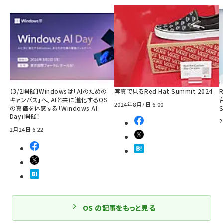
【3/2開催】Windowsは「AIのための
写真で見るRed Hat Summit 2024
R
キャンバス」へ。AIと共に進化するOS
2024年8月7日 6:00
の真価を体感する「Windows AI
Day」開催！
2
2月24日 6:22
OS の記事をもっと見る