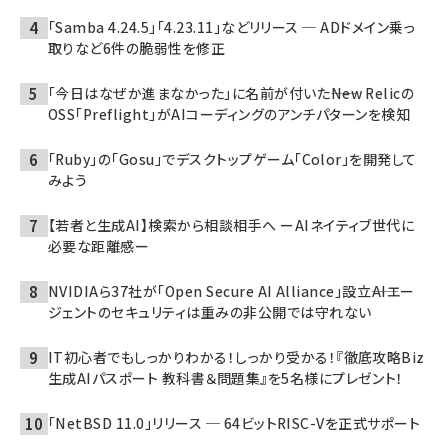
「Samba 4.24.5」「4.23.11」などリリース ─ ADドメイン乗っ
取りなど6件の脆弱性を修正
「今日はなぜか進まなかった」に名前が付いた――New Relicの
OSS「Preflight」がAIコーディングのアンチパターンを検知
「Ruby」の「Gosu」でデスクトップゲーム「Color」を開発して
みよう
【若者と生成AI】検索から相談相手へ ーAIネイティブ世代に
必要な距離感ー
NVIDIAら37社が「Open Secure AI Alliance」設立――AIエー
ジェントのセキュリティは重みの非公開では守れない
IT初心者でもしっかりわかる！しっかり受かる！『徹底攻略Biz
生成AIパスポート 教科書＆問題集』を5名様にプレゼント！
「NetBSD 11.0」リリース ─ 64ビットRISC-Vを正式サポート