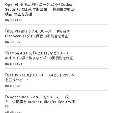
OpenAI、セキュリティエージェント「Codex
Security CLI」を早期公開 ─ 脆弱性の検出・
検証・修正を支援
8月5日 23:51
「KDE Plasma 6.7.4」リリース ─ KWinや
Discover、ログイン画面の不具合を修正
8月5日 0:37
「Samba 4.24.5」「4.23.11」などリリース ─
ADドメイン乗っ取りなど6件の脆弱性を修正
8月4日 23:23
「NetBSD 11.0」リリース ─ 64ビットRISC-V
を正式サポート
8月4日 0:49
「MocaccinoOS v26.08」リリース ─ パッ
ケージ構築をDocker Buildx/BuildKitへ移
行
8月3日 23:50