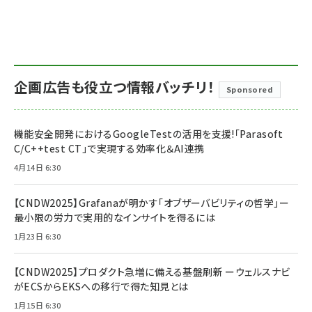
企画広告も役立つ情報バッチリ！
Sponsored
機能安全開発におけるGoogleTestの活用を支援!「Parasoft
C/C++test CT」で実現する効率化＆AI連携
4月14日 6:30
【CNDW2025】Grafanaが明かす「オブザーバビリティの哲学」ー
最小限の労力で実用的なインサイトを得るには
1月23日 6:30
【CNDW2025】プロダクト急増に備える基盤刷新 ーウェルスナビ
がECSからEKSへの移行で得た知見とは
1月15日 6:30