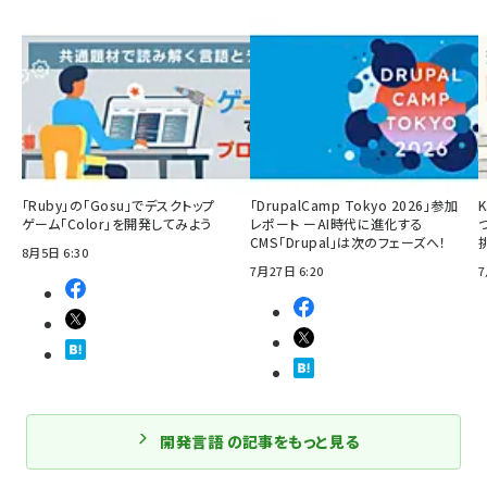
「Ruby」の「Gosu」でデスクトップ
「DrupalCamp Tokyo 2026」参加
ゲーム「Color」を開発してみよう
レポート ーAI時代に進化する
CMS「Drupal」は次のフェーズへ！
8月5日 6:30
7月27日 6:20
7
開発言語 の記事をもっと見る