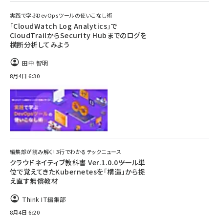
実践で学ぶDevOpsツールの使いこなし術
「CloudWatch Log Analytics」で
CloudTrailからSecurity Hubまでのログを
横断分析してみよう
田中 智明
8月4日 6:30
編集部が読み解く! 3行でわかるテックニュース
クラウドネイティブ教科書 Ver.1.0.0――ツール単
位で覚えてきたKubernetesを「構造」から捉
え直す無償教材
Think IT編集部
8月4日 6:20