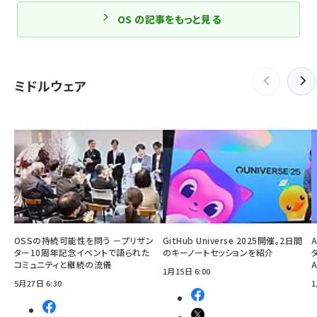
OS の記事をもっと見る
ミドルウェア
OSSの持続可能性を問う －プリザン
GitHub Universe 2025開催。2日間
ター10周年記念イベントで語られた
のキーノートセッションを紹介
コミュニティと継続の流儀
1月15日 6:00
5月27日 6:30
1