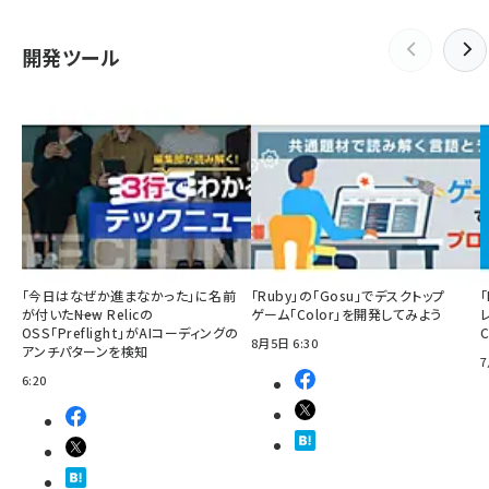
開発ツール
「今日はなぜか進まなかった」に名前
「Ruby」の「Gosu」でデスクトップ
「
が付いた――New Relicの
ゲーム「Color」を開発してみよう
OSS「Preflight」がAIコーディングの
8月5日 6:30
アンチパターンを検知
7
6:20