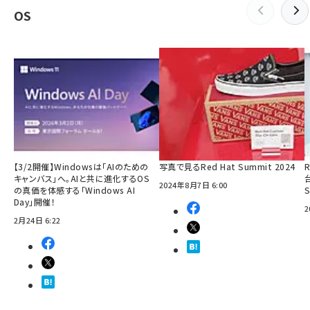
OS
【3/2開催】Windowsは「AIのための
写真で見るRed Hat Summit 2024
R
キャンバス」へ。AIと共に進化するOS
2024年8月7日 6:00
の真価を体感する「Windows AI
Day」開催！
2
2月24日 6:22