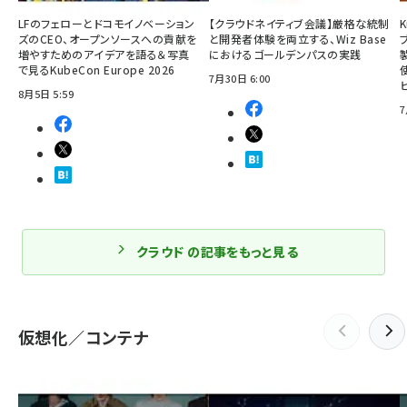
LFのフェローとドコモイノベーション
【クラウドネイティブ会議】厳格な統制
ズのCEO、オープンソースへの貢献を
と開発者体験を両立する、Wiz Base
増やすためのアイデアを語る＆写真
におけるゴールデンパスの実践
で見るKubeCon Europe 2026
7月30日 6:00
8月5日 5:59
7
クラウド の記事をもっと見る
仮想化／コンテナ