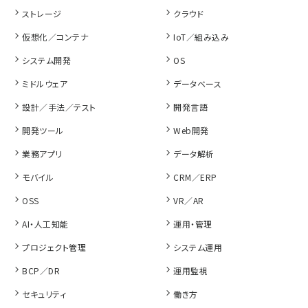
ストレージ
クラウド
仮想化／コンテナ
IoT／組み込み
システム開発
OS
ミドルウェア
データベース
設計／手法／テスト
開発言語
開発ツール
Web開発
業務アプリ
データ解析
モバイル
CRM／ERP
OSS
VR／AR
AI・人工知能
運用・管理
プロジェクト管理
システム運用
BCP／DR
運用監視
セキュリティ
働き方