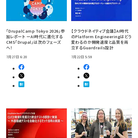
「DrupalCamp Tokyo 2026」参
【クラウドネイティブ会議】AI時代
加レポート ーAI時代に進化する
のPlatform Engineeringはどう
CMS「Drupal」は次のフェーズ
変わるのか――開発速度と品質を両
へ！
立するGuardrails設計
7月27日 6:20
7月22日 5:59