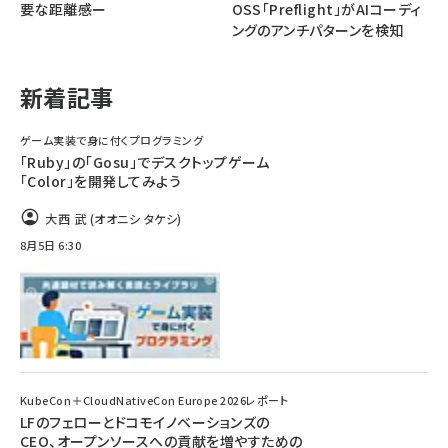
要な距離感ー
OSS「Preflight」がAIコーディ
ングのアンチパターンを検知
ai crunch (1340)
新着記事
ゲーム実装で身に付くプログラミング
「Ruby」の「Gosu」でデスクトップゲーム
「Color」を開発してみよう
大西 武 (オオニシ タケシ)
8月5日 6:30
KubeCon＋CloudNativeCon Europe 2026レポート
LFのフェローとドコモイノベーションズの
CEO、オープンソースへの貢献を増やすための