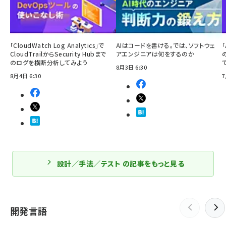
「CloudWatch Log Analytics」で
AIはコードを書ける。では、ソフトウェ
「
CloudTrailからSecurity Hubまで
アエンジニアは何をするのか
のログを横断分析してみよう
8月3日 6:30
8月4日 6:30
7
設計／手法／テスト の記事をもっと見る
開発言語