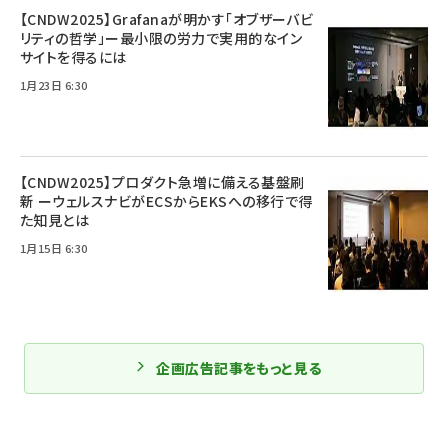
【CNDW2025】Grafanaが明かす「オブザーバビ
リティの哲学」ー最小限の労力で実用的なイン
サイトを得るには
1月23日 6:30
【CNDW2025】プロダクト急増に備える基盤刷
新 ーウェルスナビがECSからEKSへの移行で得
た知見とは
1月15日 6:30
企画広告記事をもっと見る