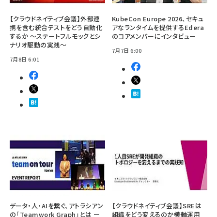
【クラウドネイティブ会議】外部連
KubeCon Europe 2026、セキュ
携を含む統合テストをどう自動化
アなランタイムを提供するEdera
するか ～ステートフルモックとシ
のコアメンバーにインタビュー
ナリオ駆動の実践～
7月7日 6:00
7月8日 6:01
データ・人・AIを繋ぐ、アトラシアン
【クラウドネイティブ会議】SREは
の「Teamwork Graph」とは ー
組織をどう変えるのか――横軸運用