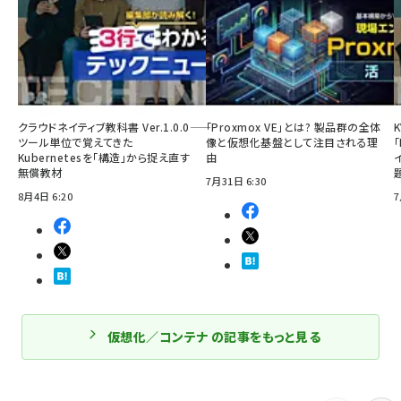
クラウドネイティブ教科書 Ver.1.0.0――
「Proxmox VE」とは? 製品群の全体
ツール単位で覚えてきた
像と仮想化基盤として注目される理
「
Kubernetesを「構造」から捉え直す
由
無償教材
7月31日 6:30
8月4日 6:20
7
仮想化／コンテナ の記事をもっと見る