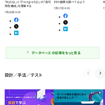
「MySQL」と「PostgreSQL」の「高可
村の面積を調べてみよう
用性構成」を理解する
7月17日 6:30
7
7月28日 6:30
データベース の記事をもっと見る
設計／手法／テスト