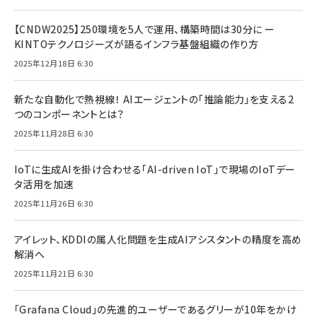
【CNDW2025】250環境を5人で運用、構築時間は30分に ー
KINTOテクノロジーズが語るインフラ基盤組織の作り方
2025年12月18日 6:30
新たな自動化で熱視線！ AIエージェントの「推論能力」を支える2
つのコンポーネントとは？
2025年11月28日 6:30
IoTに生成AIを掛け合わせる「AI-driven IoT」で現場のIoTデー
タ活用を加速
2025年11月26日 6:30
アイレット、KDDIの属人化問題を生成AIアシスタントの精度を高め
解消へ
2025年11月21日 6:30
「Grafana Cloud」の先進的ユーザーであるグリーが10年をかけ