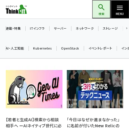
メ
Think IT（シンクイット）
イ
検索
MENU
ン
コ
連載・特集
ITインフラ
サーバー
ネットワーク
ストレージ
ン
テ
AI・人工知能
Kubernetes
OpenStack
イベントレポート
イン
ン
ツ
ai (2475)
に
加藤銘のチーム貢献～仲間と築いた勝利の絆～ (2297)
移
動
iot女子会 (2248)
北海道をのんびり旅する晴山佳須夫のヒント集！ (2008)
drupal (1929)
genai (1468)
【若者と生成AI】検索から相談
「今日はなぜか進まなかった」
相手へ ーAIネイティブ世代に必
に名前が付いた――New Relicの
abc123 (1341)