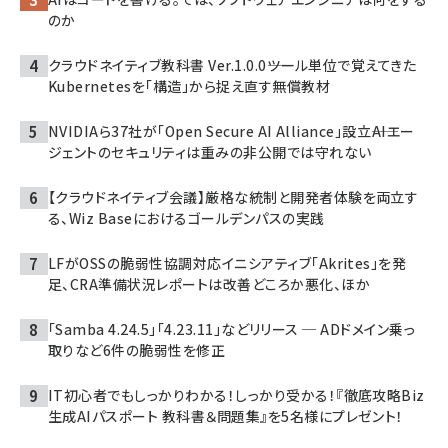
のか
クラウドネイティブ教科書 Ver.1.0.0――ツール単位で覚えてきた
Kubernetesを「構造」から捉え直す無償教材
NVIDIAら37社が「Open Secure AI Alliance」設立――AIエー
ジェントのセキュリティは重みの非公開では守れない
【クラウドネイティブ会議】厳格な統制と開発者体験を両立す
る、Wiz Baseにおけるゴールデンパスの実践
LFがOSSの脆弱性協調対応イニシアティブ「Akrites」を発
足、CRA準備状況レポートは改善どころか悪化、ほか
「Samba 4.24.5」「4.23.11」などリリース ─ ADドメイン乗っ
取りなど6件の脆弱性を修正
IT初心者でもしっかりわかる！しっかり受かる！『徹底攻略Biz
生成AIパスポート 教科書＆問題集』を5名様にプレゼント！