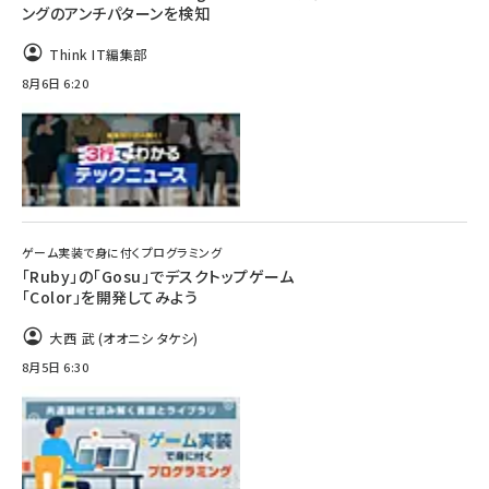
ングのアンチパターンを検知
Think IT編集部
8月6日 6:20
ゲーム実装で身に付くプログラミング
「Ruby」の「Gosu」でデスクトップゲーム
「Color」を開発してみよう
大西 武 (オオニシ タケシ)
8月5日 6:30