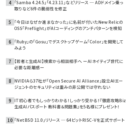
「Samba 4.24.5」「4.23.11」などリリース ─ ADドメイン乗っ
取りなど6件の脆弱性を修正
「今日はなぜか進まなかった」に名前が付いた――New Relicの
OSS「Preflight」がAIコーディングのアンチパターンを検知
「Ruby」の「Gosu」でデスクトップゲーム「Color」を開発して
みよう
【若者と生成AI】検索から相談相手へ ーAIネイティブ世代に
必要な距離感ー
NVIDIAら37社が「Open Secure AI Alliance」設立――AIエー
ジェントのセキュリティは重みの非公開では守れない
IT初心者でもしっかりわかる！しっかり受かる！『徹底攻略Biz
生成AIパスポート 教科書＆問題集』を5名様にプレゼント！
「NetBSD 11.0」リリース ─ 64ビットRISC-Vを正式サポート