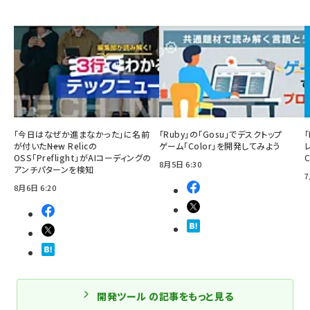
「今日はなぜか進まなかった」に名前
「Ruby」の「Gosu」でデスクトップ
「
が付いた――New Relicの
ゲーム「Color」を開発してみよう
OSS「Preflight」がAIコーディングの
8月5日 6:30
アンチパターンを検知
7
8月6日 6:20
開発ツール の記事をもっと見る