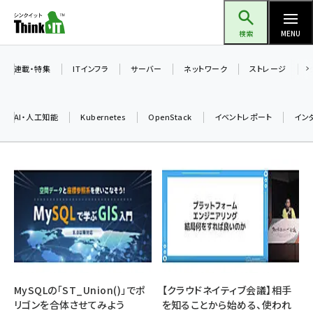
メ
Think IT（シンクイット）
イ
検索
MENU
ン
コ
連載・特集
ITインフラ
サーバー
ネットワーク
ストレージ
ン
テ
AI・人工知能
Kubernetes
OpenStack
イベントレポート
イン
ン
ツ
ai (2504)
に
加藤銘のチーム貢献～仲間と築いた勝利の絆～ (2325)
移
動
iot女子会 (2290)
北海道をのんびり旅する晴山佳須夫のヒント集！ (2047)
drupal (1963)
genai (1492)
MySQLの「ST_Union()」でポ
【クラウドネイティブ会議】相手
リゴンを合体させてみよう
を知ることから始める、使われ
abc123 (1367)