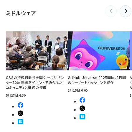
ミドルウェア
OSSの持続可能性を問う －プリザン
GitHub Universe 2025開催。2日間
ター10周年記念イベントで語られた
のキーノートセッションを紹介
コミュニティと継続の流儀
1月15日 6:00
5月27日 6:30
1