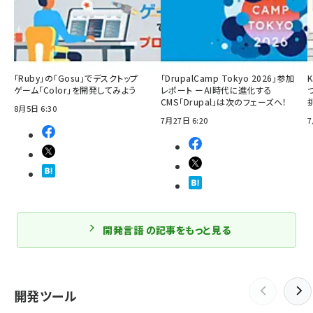
「Ruby」の「Gosu」でデスクトップ
「DrupalCamp Tokyo 2026」参加
ゲーム「Color」を開発してみよう
レポート ーAI時代に進化する
CMS「Drupal」は次のフェーズへ！
8月5日 6:30
7月27日 6:20
7
開発言語 の記事をもっと見る
開発ツール