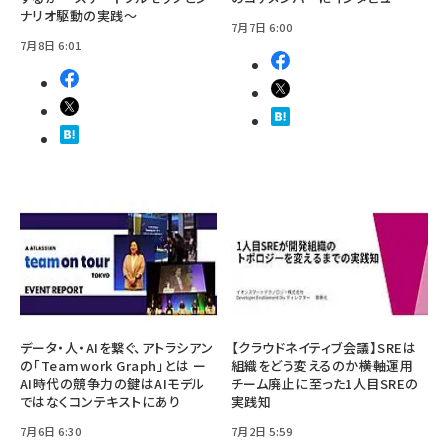
ナリオ駆動の実践～
7月7日 6:00
7月8日 6:01
データ・人・AIを繋ぐ、アトラシアン
【クラウドネイティブ会議】SREは
の「Teamwork Graph」とは ー
組織をどう変えるのか――横軸運用
AI時代の競争力の鍵はAIモデル
チーム廃止に至った1人目SREの
ではなくコンテキストにあり
実践知
7月6日 6:30
7月2日 5:59