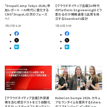
「DrupalCamp Tokyo 2026」参
【クラウドネイティブ会議】AI時代
加レポート ーAI時代に進化する
のPlatform Engineeringはどう
CMS「Drupal」は次のフェーズ
変わるのか――開発速度と品質を両
へ！
立するGuardrails設計
7月27日 6:20
7月22日 5:59
【クラウドネイティブ会議】外部連
KubeCon Europe 2026、セキュ
携を含む統合テストをどう自動化
アなランタイムを提供するEdera
するか ～ステートフルモックとシ
のコアメンバーにインタビュー