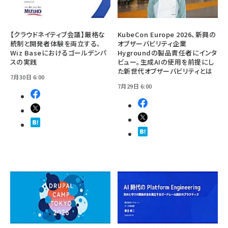
【クラウドネイティブ会議】厳格な
KubeCon Europe 2026、新興の
統制と開発者体験を両立する、
オブザーバビリティ企業
Wiz Baseにおけるゴールデンパ
Hygroundの製品責任者にインタ
スの実践
ビュー。生成AIの使用を前提にし
た新世代オブザーバビリティとは
7月30日 6:00
7月29日 6:00