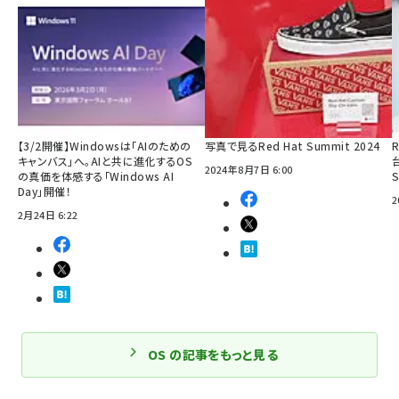
【3/2開催】Windowsは「AIのための
写真で見るRed Hat Summit 2024
R
キャンバス」へ。AIと共に進化するOS
2024年8月7日 6:00
の真価を体感する「Windows AI
Day」開催！
2
2月24日 6:22
OS の記事をもっと見る