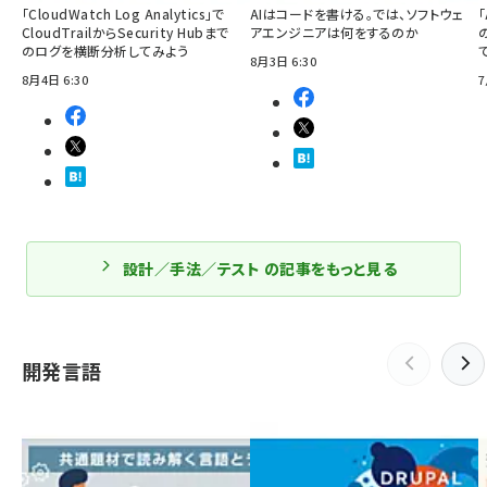
「CloudWatch Log Analytics」で
AIはコードを書ける。では、ソフトウェ
「
CloudTrailからSecurity Hubまで
アエンジニアは何をするのか
のログを横断分析してみよう
8月3日 6:30
8月4日 6:30
7
設計／手法／テスト の記事をもっと見る
開発言語