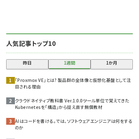
人気記事トップ10
昨日
1週間
1か月
「Proxmox VE」とは? 製品群の全体像と仮想化基盤として注
目される理由
クラウドネイティブ教科書 Ver.1.0.0――ツール単位で覚えてきた
Kubernetesを「構造」から捉え直す無償教材
AIはコードを書ける。では、ソフトウェアエンジニアは何をする
のか