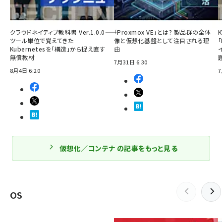
クラウドネイティブ教科書 Ver.1.0.0――
「Proxmox VE」とは? 製品群の全体
ツール単位で覚えてきた
像と仮想化基盤として注目される理
「
Kubernetesを「構造」から捉え直す
由
無償教材
7月31日 6:30
8月4日 6:20
7
仮想化／コンテナ の記事をもっと見る
OS