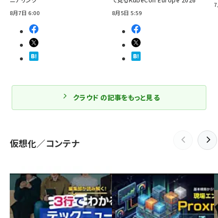
7
8月7日 6:00
8月5日 5:59
クラウド の記事をもっと見る
仮想化／コンテナ