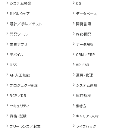
システム開発
OS
ミドルウェア
データベース
設計／手法／テスト
開発言語
開発ツール
Web開発
業務アプリ
データ解析
モバイル
CRM／ERP
OSS
VR／AR
AI・人工知能
運用・管理
プロジェクト管理
システム運用
BCP／DR
運用監視
セキュリティ
働き方
資格・試験
キャリア・人材
フリーランス／起業
ライフハック