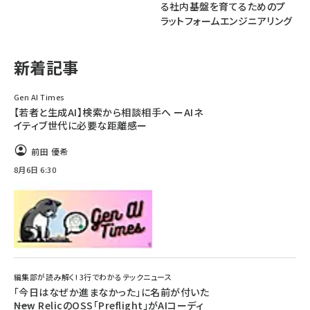
る社内基盤を育てるためのプ
ラットフォームエンジニアリング
ai crunch (1363)
新着記事
Gen AI Times
【若者と生成AI】検索から相談相手へ ーAIネ
イティブ世代に必要な距離感ー
前田 優希
8月6日 6:30
編集部が読み解く! 3行でわかるテックニュース
「今日はなぜか進まなかった」に名前が付いた
――New RelicのOSS「Preflight」がAIコーディ