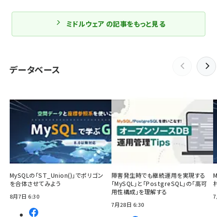
ミドルウェア の記事をもっと見る
データベース
MySQLの「ST_Union()」でポリゴン
障害発生時でも継続運用を実現する
を合体させてみよう
「MySQL」と「PostgreSQL」の「高可
用性構成」を理解する
8月7日 6:30
7
7月28日 6:30