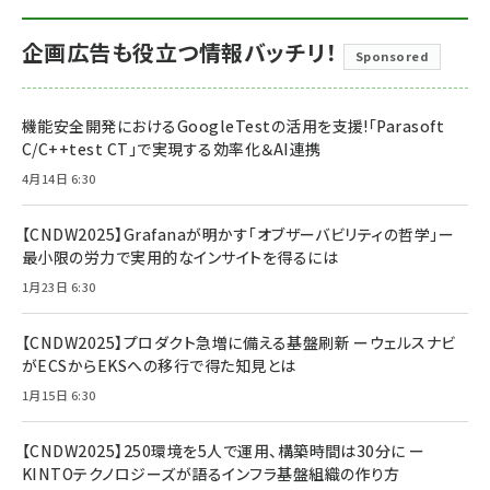
企画広告も役立つ情報バッチリ！
Sponsored
機能安全開発におけるGoogleTestの活用を支援!「Parasoft
C/C++test CT」で実現する効率化＆AI連携
4月14日 6:30
【CNDW2025】Grafanaが明かす「オブザーバビリティの哲学」ー
最小限の労力で実用的なインサイトを得るには
1月23日 6:30
【CNDW2025】プロダクト急増に備える基盤刷新 ーウェルスナビ
がECSからEKSへの移行で得た知見とは
1月15日 6:30
【CNDW2025】250環境を5人で運用、構築時間は30分に ー
KINTOテクノロジーズが語るインフラ基盤組織の作り方