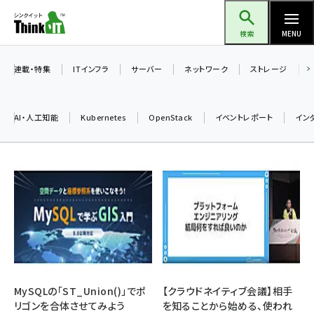
メ
Think IT（シンクイット）
イ
検索
MENU
ン
コ
連載・特集
ITインフラ
サーバー
ネットワーク
ストレージ
ン
テ
AI・人工知能
Kubernetes
OpenStack
イベントレポート
イン
ン
ツ
ai (2508)
に
加藤銘のチーム貢献～仲間と築いた勝利の絆～ (2329)
移
動
iot女子会 (2295)
北海道をのんびり旅する晴山佳須夫のヒント集！ (2050)
drupal (1966)
genai (1494)
MySQLの「ST_Union()」でポ
【クラウドネイティブ会議】相手
リゴンを合体させてみよう
を知ることから始める、使われ
abc123 (1371)