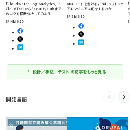
「CloudWatch Log Analytics」で
AIはコードを書ける。では、ソフトウェ
「
CloudTrailからSecurity Hubまで
アエンジニアは何をするのか
のログを横断分析してみよう
8月3日 6:30
8月4日 6:30
7
設計／手法／テスト の記事をもっと見る
開発言語