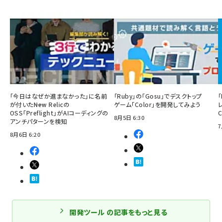
「今日はなぜか進まなかった」に名前
「Ruby」の「Gosu」でデスクトップ
「
が付いた――New Relicの
ゲーム「Color」を開発してみよう
OSS「Preflight」がAIコーディングの
8月5日 6:30
アンチパターンを検知
7
8月6日 6:20
開発ツール の記事をもっと見る