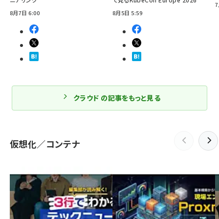
7
8月7日 6:00
8月5日 5:59
クラウド の記事をもっと見る
仮想化／コンテナ