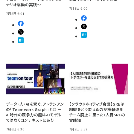
ナリオ駆動の実践～
7月7日 6:00
7月8日 6:01
データ・人・AIを繋ぐ、アトラシアン
【クラウドネイティブ会議】SREは
の「Teamwork Graph」とは ー
組織をどう変えるのか――横軸運用
AI時代の競争力の鍵はAIモデル
チーム廃止に至った1人目SREの
ではなくコンテキストにあり
実践知
7月6日 6:30
7月2日 5:59