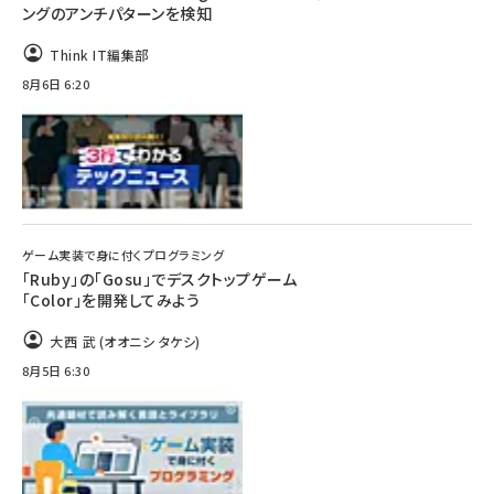
ングのアンチパターンを検知
Think IT編集部
8月6日 6:20
ゲーム実装で身に付くプログラミング
「Ruby」の「Gosu」でデスクトップゲーム
「Color」を開発してみよう
大西 武 (オオニシ タケシ)
8月5日 6:30