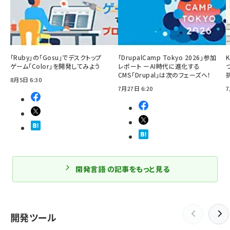
「Ruby」の「Gosu」でデスクトップ
「DrupalCamp Tokyo 2026」参加
ゲーム「Color」を開発してみよう
レポート ーAI時代に進化する
CMS「Drupal」は次のフェーズへ！
8月5日 6:30
7月27日 6:20
7
開発言語 の記事をもっと見る
開発ツール