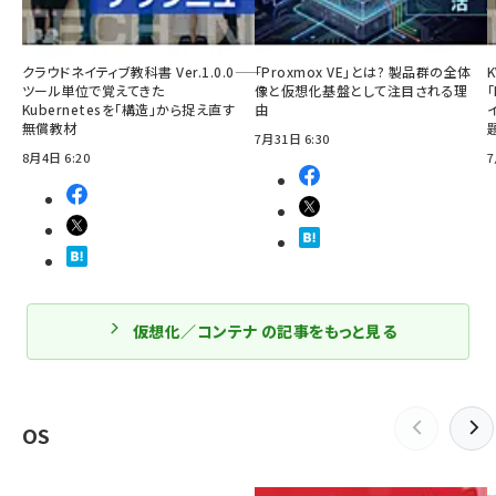
クラウドネイティブ教科書 Ver.1.0.0――
「Proxmox VE」とは? 製品群の全体
ツール単位で覚えてきた
像と仮想化基盤として注目される理
「
Kubernetesを「構造」から捉え直す
由
無償教材
7月31日 6:30
8月4日 6:20
7
仮想化／コンテナ の記事をもっと見る
OS