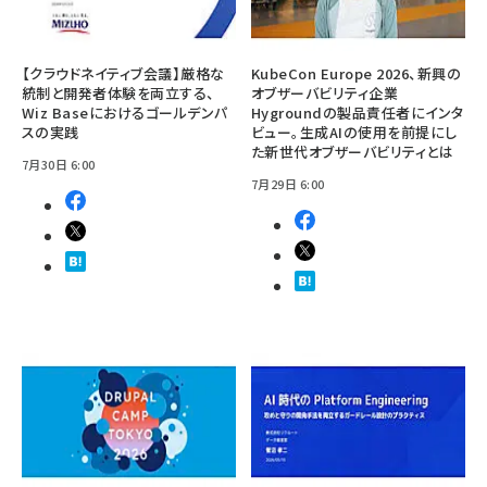
【クラウドネイティブ会議】厳格な
KubeCon Europe 2026、新興の
統制と開発者体験を両立する、
オブザーバビリティ企業
Wiz Baseにおけるゴールデンパ
Hygroundの製品責任者にインタ
スの実践
ビュー。生成AIの使用を前提にし
た新世代オブザーバビリティとは
7月30日 6:00
7月29日 6:00