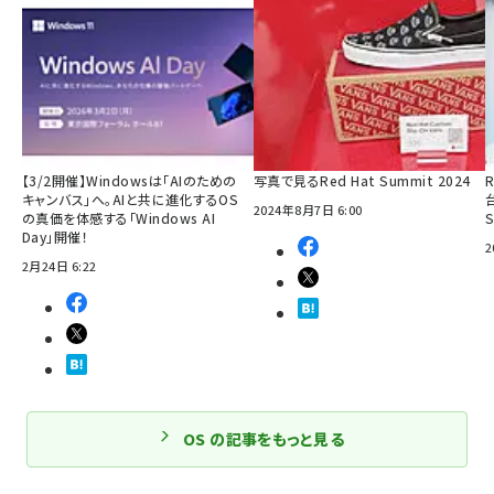
【3/2開催】Windowsは「AIのための
写真で見るRed Hat Summit 2024
R
キャンバス」へ。AIと共に進化するOS
2024年8月7日 6:00
の真価を体感する「Windows AI
Day」開催！
2
2月24日 6:22
OS の記事をもっと見る