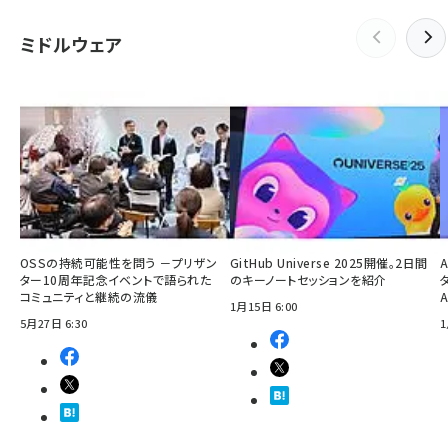
ミドルウェア
OSSの持続可能性を問う －プリザン
GitHub Universe 2025開催。2日間
ター10周年記念イベントで語られた
のキーノートセッションを紹介
コミュニティと継続の流儀
1月15日 6:00
5月27日 6:30
1