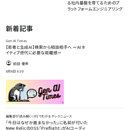
る社内基盤を育てるためのプ
ラットフォームエンジニアリング
ai crunch (1365)
新着記事
Gen AI Times
【若者と生成AI】検索から相談相手へ ーAIネ
イティブ世代に必要な距離感ー
前田 優希
8月6日 6:30
編集部が読み解く! 3行でわかるテックニュース
「今日はなぜか進まなかった」に名前が付いた
――New RelicのOSS「Preflight」がAIコーディ