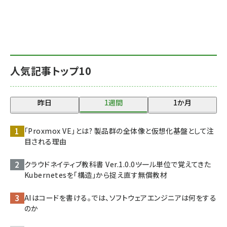
人気記事トップ10
昨日
1週間
1か月
「Proxmox VE」とは? 製品群の全体像と仮想化基盤として注
目される理由
クラウドネイティブ教科書 Ver.1.0.0――ツール単位で覚えてきた
Kubernetesを「構造」から捉え直す無償教材
AIはコードを書ける。では、ソフトウェアエンジニアは何をする
のか