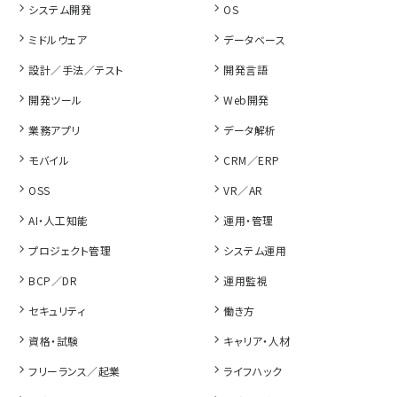
システム開発
OS
ミドルウェア
データベース
設計／手法／テスト
開発言語
開発ツール
Web開発
業務アプリ
データ解析
モバイル
CRM／ERP
OSS
VR／AR
AI・人工知能
運用・管理
プロジェクト管理
システム運用
BCP／DR
運用監視
セキュリティ
働き方
資格・試験
キャリア・人材
フリーランス／起業
ライフハック