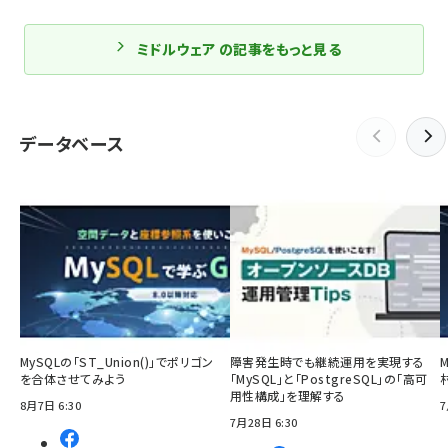
ミドルウェア の記事をもっと見る
データベース
MySQLの「ST_Union()」でポリゴン
障害発生時でも継続運用を実現する
を合体させてみよう
「MySQL」と「PostgreSQL」の「高可
用性構成」を理解する
8月7日 6:30
7
7月28日 6:30