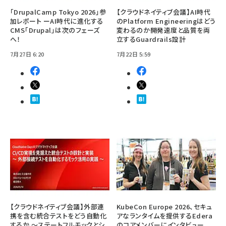
「DrupalCamp Tokyo 2026」参
【クラウドネイティブ会議】AI時代
加レポート ーAI時代に進化する
のPlatform Engineeringはどう
CMS「Drupal」は次のフェーズ
変わるのか――開発速度と品質を両
へ！
立するGuardrails設計
7月27日 6:20
7月22日 5:59
【クラウドネイティブ会議】外部連
KubeCon Europe 2026、セキュ
携を含む統合テストをどう自動化
アなランタイムを提供するEdera
するか ～ステートフルモックとシ
のコアメンバーにインタビュー