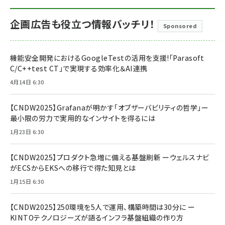
企画広告も役立つ情報バッチリ！
Sponsored
機能安全開発におけるGoogleTestの活用を支援!「Parasoft
C/C++test CT」で実現する効率化＆AI連携
4月14日 6:30
【CNDW2025】Grafanaが明かす「オブザーバビリティの哲学」ー
最小限の労力で実用的なインサイトを得るには
1月23日 6:30
【CNDW2025】プロダクト急増に備える基盤刷新 ーウェルスナビ
がECSからEKSへの移行で得た知見とは
1月15日 6:30
【CNDW2025】250環境を5人で運用、構築時間は30分に ー
KINTOテクノロジーズが語るインフラ基盤組織の作り方