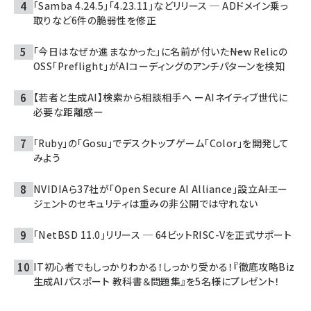
「Samba 4.24.5」「4.23.11」などリリース ─ ADドメイン乗っ
取りなど6件の脆弱性を修正
「今日はなぜか進まなかった」に名前が付いた――New Relicの
OSS「Preflight」がAIコーディングのアンチパターンを検知
【若者と生成AI】検索から相談相手へ ーAIネイティブ世代に
必要な距離感ー
「Ruby」の「Gosu」でデスクトップゲーム「Color」を開発して
みよう
NVIDIAら37社が「Open Secure AI Alliance」設立――AIエー
ジェントのセキュリティは重みの非公開では守れない
「NetBSD 11.0」リリース ─ 64ビットRISC-Vを正式サポート
IT初心者でもしっかりわかる！しっかり受かる！『徹底攻略Biz
生成AIパスポート 教科書＆問題集』を5名様にプレゼント！