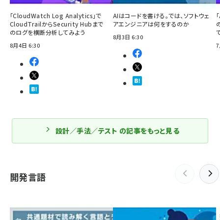
「CloudWatch Log Analytics」で
AIはコードを書ける。では、ソフトウェ
「
CloudTrailからSecurity Hubまで
アエンジニアは何をするのか
のログを横断分析してみよう
8月3日 6:30
8月4日 6:30
7
設計／手法／テスト の記事をもっと見る
開発言語