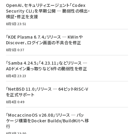
OpenAI、セキュリティエージェント「Codex
Security CLI」を早期公開 ─ 脆弱性の検出・
検証・修正を支援
8月5日 23:51
「KDE Plasma 6.7.4」リリース ─ KWinや
Discover、ログイン画面の不具合を修正
8月5日 0:37
「Samba 4.24.5」「4.23.11」などリリース ─
ADドメイン乗っ取りなど6件の脆弱性を修正
8月4日 23:23
「NetBSD 11.0」リリース ─ 64ビットRISC-V
を正式サポート
8月4日 0:49
「MocaccinoOS v26.08」リリース ─ パッ
ケージ構築をDocker Buildx/BuildKitへ移
行
8月3日 23:50