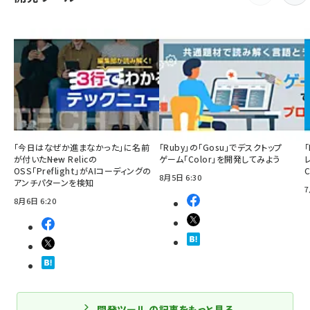
「今日はなぜか進まなかった」に名前
「Ruby」の「Gosu」でデスクトップ
「
が付いた――New Relicの
ゲーム「Color」を開発してみよう
OSS「Preflight」がAIコーディングの
8月5日 6:30
アンチパターンを検知
7
8月6日 6:20
開発ツール の記事をもっと見る