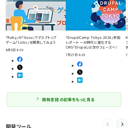
「Ruby」の「Gosu」でデスクトップ
「DrupalCamp Tokyo 2026」参加
ゲーム「Color」を開発してみよう
レポート ーAI時代に進化する
CMS「Drupal」は次のフェーズへ！
8月5日 6:30
7月27日 6:20
7
開発言語 の記事をもっと見る
開発ツール