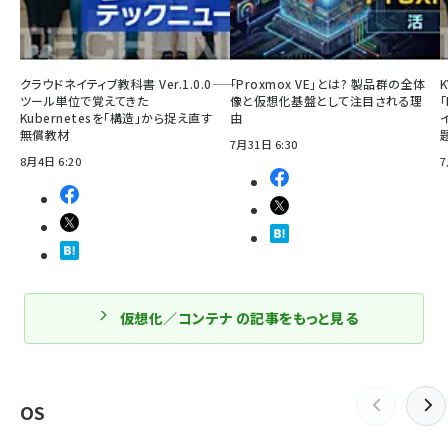
クラウドネイティブ教科書 Ver.1.0.0――
「Proxmox VE」とは? 製品群の全体
ツール単位で覚えてきた
像と仮想化基盤として注目される理
「
Kubernetesを「構造」から捉え直す
由
無償教材
7月31日 6:30
8月4日 6:20
7
仮想化／コンテナ の記事をもっと見る
OS