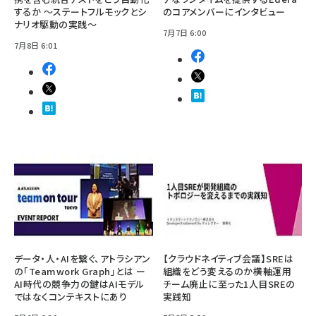
するか ～ステートフルモックとシ
のコアメンバーにインタビュー
ナリオ駆動の実践～
7月7日 6:00
7月8日 6:01
データ・人・AIを繋ぐ、アトラシアン
【クラウドネイティブ会議】SREは
の「Teamwork Graph」とは ー
組織をどう変えるのか――横軸運用
AI時代の競争力の鍵はAIモデル
チーム廃止に至った1人目SREの
ではなくコンテキストにあり
実践知