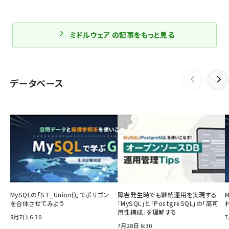
ミドルウェア の記事をもっと見る
データベース
MySQLの「ST_Union()」でポリゴン
障害発生時でも継続運用を実現する
を合体させてみよう
「MySQL」と「PostgreSQL」の「高可
用性構成」を理解する
8月7日 6:30
7
7月28日 6:30