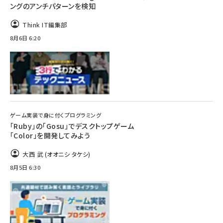
ングのアンチパターンを検知
Think IT編集部
8月6日 6:20
ゲーム実装で身に付くプログラミング
「Ruby」の「Gosu」でデスクトップゲーム
「Color」を開発してみよう
大西 武 (オオニシ タケシ)
8月5日 6:30