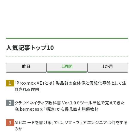
人気記事トップ10
昨日
1週間
1か月
「Proxmox VE」とは? 製品群の全体像と仮想化基盤として注
目される理由
クラウドネイティブ教科書 Ver.1.0.0――ツール単位で覚えてきた
Kubernetesを「構造」から捉え直す無償教材
AIはコードを書ける。では、ソフトウェアエンジニアは何をする
のか