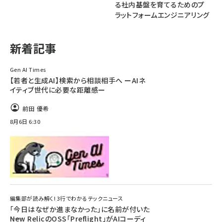
る社内基盤を育てるためのプ
ラットフォームエンジニアリング
ai crunch (1355)
新着記事
Gen AI Times
【若者と生成AI】検索から相談相手へ ーAIネ
イティブ世代に必要な距離感ー
前田 優希
8月6日 6:30
編集部が読み解く! 3行でわかるテックニュース
「今日はなぜか進まなかった」に名前が付いた
――New RelicのOSS「Preflight」がAIコーディ