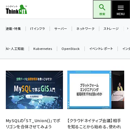
メ
Think IT（シンクイット）
イ
検索
MENU
ン
コ
連載・特集
ITインフラ
サーバー
ネットワーク
ストレージ
ン
テ
AI・人工知能
Kubernetes
OpenStack
イベントレポート
イン
ン
ツ
ai (2497)
に
加藤銘のチーム貢献～仲間と築いた勝利の絆～ (2315)
移
動
iot女子会 (2281)
北海道をのんびり旅する晴山佳須夫のヒント集！ (2037)
drupal (1956)
genai (1484)
MySQLの「ST_Union()」でポ
【クラウドネイティブ会議】相手
リゴンを合体させてみよう
を知ることから始める、使われ
abc123 (1360)