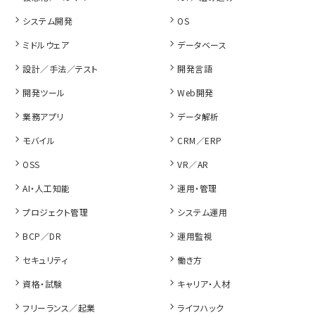
システム開発
OS
ミドルウェア
データベース
設計／手法／テスト
開発言語
開発ツール
Web開発
業務アプリ
データ解析
モバイル
CRM／ERP
OSS
VR／AR
AI・人工知能
運用・管理
プロジェクト管理
システム運用
BCP／DR
運用監視
セキュリティ
働き方
資格・試験
キャリア・人材
フリーランス／起業
ライフハック