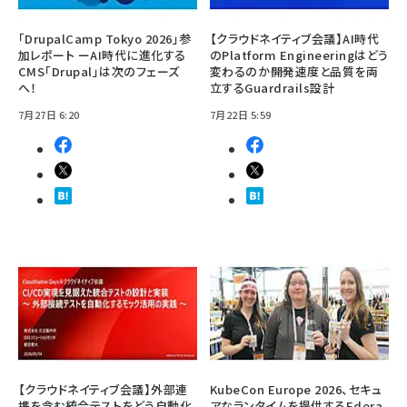
「DrupalCamp Tokyo 2026」参
【クラウドネイティブ会議】AI時代
加レポート ーAI時代に進化する
のPlatform Engineeringはどう
CMS「Drupal」は次のフェーズ
変わるのか――開発速度と品質を両
へ！
立するGuardrails設計
7月27日 6:20
7月22日 5:59
【クラウドネイティブ会議】外部連
KubeCon Europe 2026、セキュ
携を含む統合テストをどう自動化
アなランタイムを提供するEdera