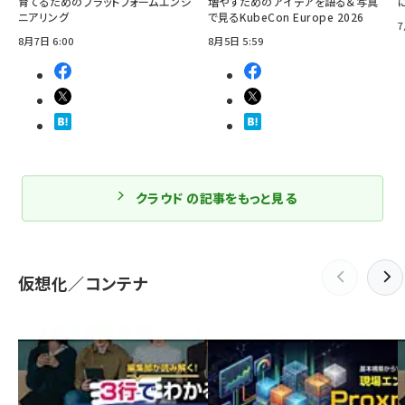
育てるためのプラットフォームエンジ
増やすためのアイデアを語る＆写真
ニアリング
で見るKubeCon Europe 2026
7
8月7日 6:00
8月5日 5:59
クラウド の記事をもっと見る
仮想化／コンテナ