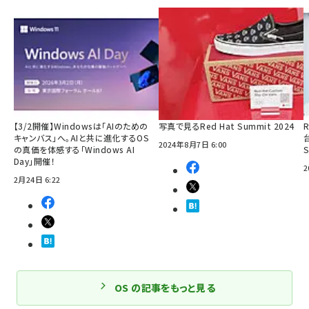
【3/2開催】Windowsは「AIのための
写真で見るRed Hat Summit 2024
R
キャンバス」へ。AIと共に進化するOS
2024年8月7日 6:00
の真価を体感する「Windows AI
Day」開催！
2
2月24日 6:22
OS の記事をもっと見る