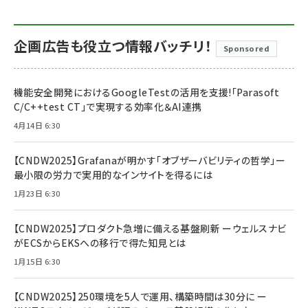
企画広告も役立つ情報バッチリ！
Sponsored
機能安全開発におけるGoogleTestの活用を支援!「Parasoft
C/C++test CT」で実現する効率化＆AI連携
4月14日 6:30
【CNDW2025】Grafanaが明かす「オブザーバビリティの哲学」ー
最小限の労力で実用的なインサイトを得るには
1月23日 6:30
【CNDW2025】プロダクト急増に備える基盤刷新 ーウェルスナビ
がECSからEKSへの移行で得た知見とは
1月15日 6:30
【CNDW2025】250環境を5人で運用、構築時間は30分に ー