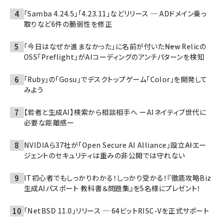
「Samba 4.24.5」「4.23.11」などリリース ─ ADドメイン乗っ
取りなど6件の脆弱性を修正
「今日はなぜか進まなかった」に名前が付いた――New Relicの
OSS「Preflight」がAIコーディングのアンチパターンを検知
「Ruby」の「Gosu」でデスクトップゲーム「Color」を開発して
みよう
【若者と生成AI】検索から相談相手へ ーAIネイティブ世代に
必要な距離感ー
NVIDIAら37社が「Open Secure AI Alliance」設立――AIエー
ジェントのセキュリティは重みの非公開では守れない
IT初心者でもしっかりわかる！しっかり受かる！『徹底攻略Biz
生成AIパスポート 教科書＆問題集』を5名様にプレゼント！
「NetBSD 11.0」リリース ─ 64ビットRISC-Vを正式サポート