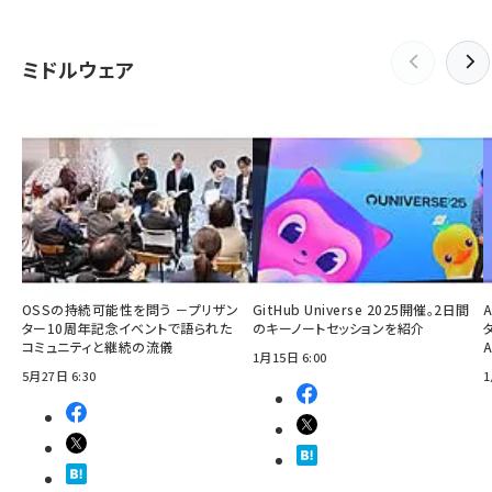
ミドルウェア
OSSの持続可能性を問う －プリザン
GitHub Universe 2025開催。2日間
ター10周年記念イベントで語られた
のキーノートセッションを紹介
コミュニティと継続の流儀
1月15日 6:00
5月27日 6:30
1