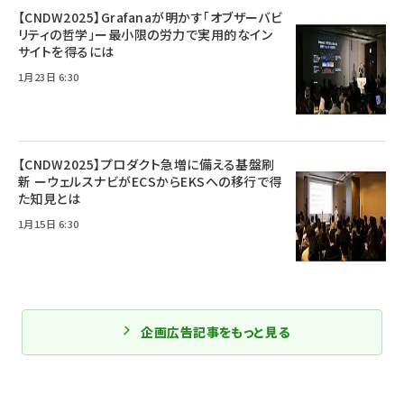
【CNDW2025】Grafanaが明かす「オブザーバビ
リティの哲学」ー最小限の労力で実用的なイン
サイトを得るには
1月23日 6:30
【CNDW2025】プロダクト急増に備える基盤刷
新 ーウェルスナビがECSからEKSへの移行で得
た知見とは
1月15日 6:30
企画広告記事をもっと見る