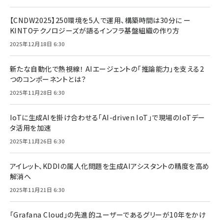
【CNDW2025】250環境を5人で運用、構築時間は30分に ー
KINTOテクノロジーズが語るインフラ基盤組織の作り方
2025年12月18日 6:30
新たな自動化で熱視線！ AIエージェントの「推論能力」を支える2
つのコンポーネントとは？
2025年11月28日 6:30
IoTに生成AIを掛け合わせる「AI-driven IoT」で現場のIoTデー
タ活用を加速
2025年11月26日 6:30
アイレット、KDDIの属人化問題を生成AIアシスタントの精度を高め
解消へ
2025年11月21日 6:30
「Grafana Cloud」の先進的ユーザーであるグリーが10年をかけ