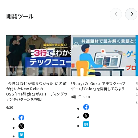
開発ツール
「今日はなぜか進まなかった」に名前
「Ruby」の「Gosu」でデスクトップ
「
が付いた――New Relicの
ゲーム「Color」を開発してみよう
OSS「Preflight」がAIコーディングの
8月5日 6:30
アンチパターンを検知
7
6:20