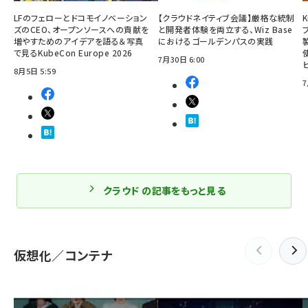
LFのフェローとドコモイノベーション
【クラウドネイティブ会議】厳格な統制
ズのCEO、オープンソースへの貢献を
と開発者体験を両立する、Wiz Base
増やすためのアイデアを語る＆写真
におけるゴールデンパスの実践
で見るKubeCon Europe 2026
7月30日 6:00
8月5日 5:59
7
クラウド の記事をもっと見る
仮想化／コンテナ