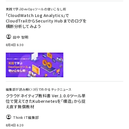
実践で学ぶDevOpsツールの使いこなし術
「CloudWatch Log Analytics」で
CloudTrailからSecurity Hubまでのログを
横断分析してみよう
田中 智明
8月4日 6:30
編集部が読み解く! 3行でわかるテックニュース
クラウドネイティブ教科書 Ver.1.0.0――ツール単
位で覚えてきたKubernetesを「構造」から捉
え直す無償教材
Think IT編集部
8月4日 6:20