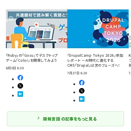
「Ruby」の「Gosu」でデスクトップ
「DrupalCamp Tokyo 2026」参加
ゲーム「Color」を開発してみよう
レポート ーAI時代に進化する
CMS「Drupal」は次のフェーズへ！
8月5日 6:30
7月27日 6:20
7
開発言語 の記事をもっと見る