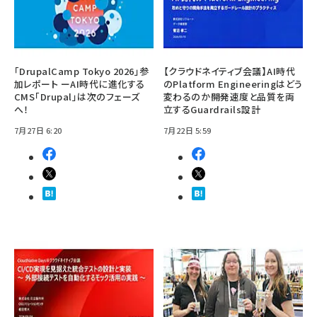
「DrupalCamp Tokyo 2026」参
【クラウドネイティブ会議】AI時代
加レポート ーAI時代に進化する
のPlatform Engineeringはどう
CMS「Drupal」は次のフェーズ
変わるのか――開発速度と品質を両
へ！
立するGuardrails設計
7月27日 6:20
7月22日 5:59