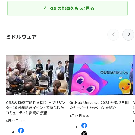
OS の記事をもっと見る
ミドルウェア
OSSの持続可能性を問う －プリザン
GitHub Universe 2025開催。2日間
ター10周年記念イベントで語られた
のキーノートセッションを紹介
コミュニティと継続の流儀
1月15日 6:00
5月27日 6:30
1