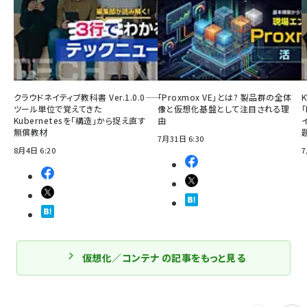
クラウドネイティブ教科書 Ver.1.0.0――
「Proxmox VE」とは? 製品群の全体
ツール単位で覚えてきた
像と仮想化基盤として注目される理
「
Kubernetesを「構造」から捉え直す
由
無償教材
7月31日 6:30
8月4日 6:20
7
仮想化／コンテナ の記事をもっと見る