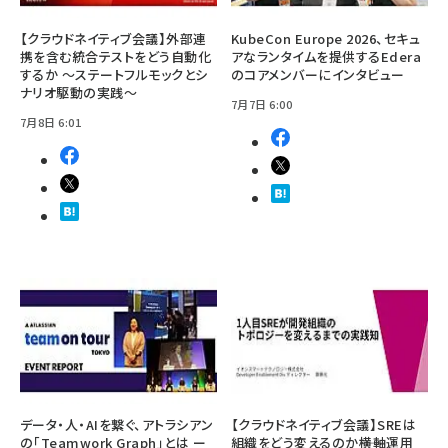
【クラウドネイティブ会議】外部連
KubeCon Europe 2026、セキュ
携を含む統合テストをどう自動化
アなランタイムを提供するEdera
するか ～ステートフルモックとシ
のコアメンバーにインタビュー
ナリオ駆動の実践～
7月7日 6:00
7月8日 6:01
データ・人・AIを繋ぐ、アトラシアン
【クラウドネイティブ会議】SREは
の「Teamwork Graph」とは ー
組織をどう変えるのか――横軸運用