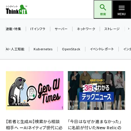
メ
Think IT（シンクイット）
イ
検索
MENU
ン
コ
連載・特集
ITインフラ
サーバー
ネットワーク
ストレージ
ン
テ
AI・人工知能
Kubernetes
OpenStack
イベントレポート
イン
ン
ツ
ai (2470)
に
加藤銘のチーム貢献～仲間と築いた勝利の絆～ (2287)
移
動
iot女子会 (2243)
北海道をのんびり旅する晴山佳須夫のヒント集！ (2000)
drupal (1921)
genai (1464)
【若者と生成AI】検索から相談
「今日はなぜか進まなかった」
相手へ ーAIネイティブ世代に必
に名前が付いた――New Relicの
ai crunch (1336)