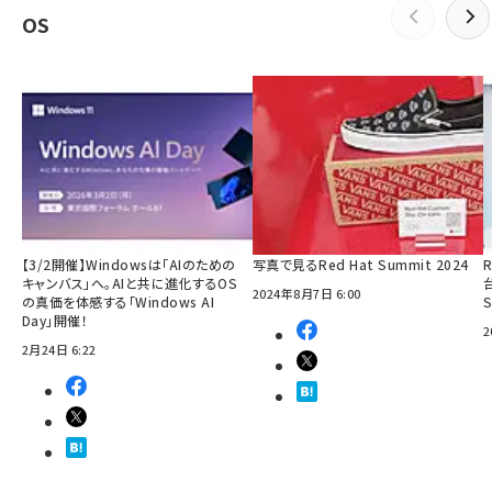
OS
【3/2開催】Windowsは「AIのための
写真で見るRed Hat Summit 2024
R
キャンバス」へ。AIと共に進化するOS
2024年8月7日 6:00
の真価を体感する「Windows AI
Day」開催！
2
2月24日 6:22