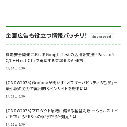
企画広告も役立つ情報バッチリ！
Sponsored
機能安全開発におけるGoogleTestの活用を支援!「Parasoft
C/C++test CT」で実現する効率化＆AI連携
4月14日 6:30
【CNDW2025】Grafanaが明かす「オブザーバビリティの哲学」ー
最小限の労力で実用的なインサイトを得るには
1月23日 6:30
【CNDW2025】プロダクト急増に備える基盤刷新 ーウェルスナビ
がECSからEKSへの移行で得た知見とは
1月15日 6:30