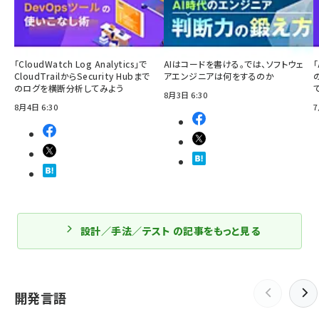
「CloudWatch Log Analytics」で
AIはコードを書ける。では、ソフトウェ
「
CloudTrailからSecurity Hubまで
アエンジニアは何をするのか
のログを横断分析してみよう
8月3日 6:30
8月4日 6:30
7
設計／手法／テスト の記事をもっと見る
開発言語