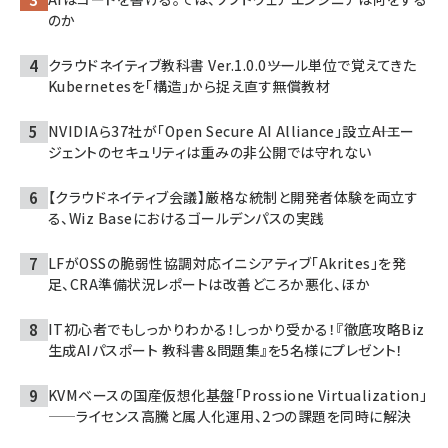
のか
クラウドネイティブ教科書 Ver.1.0.0――ツール単位で覚えてきた
Kubernetesを「構造」から捉え直す無償教材
NVIDIAら37社が「Open Secure AI Alliance」設立――AIエー
ジェントのセキュリティは重みの非公開では守れない
【クラウドネイティブ会議】厳格な統制と開発者体験を両立す
る、Wiz Baseにおけるゴールデンパスの実践
LFがOSSの脆弱性協調対応イニシアティブ「Akrites」を発
足、CRA準備状況レポートは改善どころか悪化、ほか
IT初心者でもしっかりわかる！しっかり受かる！『徹底攻略Biz
生成AIパスポート 教科書＆問題集』を5名様にプレゼント！
KVMベースの国産仮想化基盤「Prossione Virtualization」
——ライセンス高騰と属人化運用、2つの課題を同時に解決