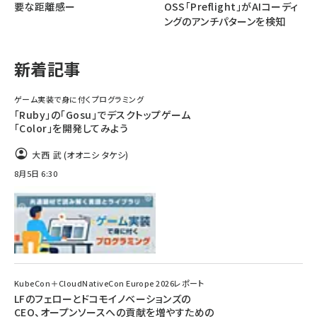
要な距離感ー
OSS「Preflight」がAIコーディ
ングのアンチパターンを検知
abc123 (1334)
新着記事
ゲーム実装で身に付くプログラミング
「Ruby」の「Gosu」でデスクトップゲーム
「Color」を開発してみよう
大西 武 (オオニシ タケシ)
8月5日 6:30
KubeCon＋CloudNativeCon Europe 2026レポート
LFのフェローとドコモイノベーションズの
CEO、オープンソースへの貢献を増やすための