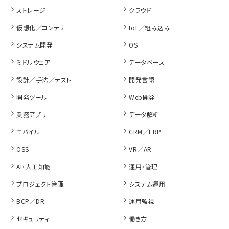
ストレージ
クラウド
仮想化／コンテナ
IoT／組み込み
システム開発
OS
ミドルウェア
データベース
設計／手法／テスト
開発言語
開発ツール
Web開発
業務アプリ
データ解析
モバイル
CRM／ERP
OSS
VR／AR
AI・人工知能
運用・管理
プロジェクト管理
システム運用
BCP／DR
運用監視
セキュリティ
働き方