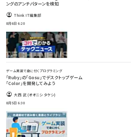
ングのアンチパターンを検知
Think IT編集部
8月6日 6:20
ゲーム実装で身に付くプログラミング
「Ruby」の「Gosu」でデスクトップゲーム
「Color」を開発してみよう
大西 武 (オオニシ タケシ)
8月5日 6:30