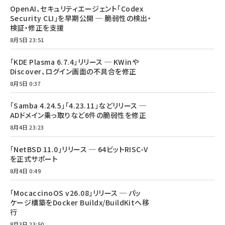
OpenAI、セキュリティエージェント「Codex
Security CLI」を早期公開 ─ 脆弱性の検出・
検証・修正を支援
8月5日 23:51
「KDE Plasma 6.7.4」リリース ─ KWinや
Discover、ログイン画面の不具合を修正
8月5日 0:37
「Samba 4.24.5」「4.23.11」などリリース ─
ADドメイン乗っ取りなど6件の脆弱性を修正
8月4日 23:23
「NetBSD 11.0」リリース ─ 64ビットRISC-V
を正式サポート
8月4日 0:49
「MocaccinoOS v26.08」リリース ─ パッ
ケージ構築をDocker Buildx/BuildKitへ移
行
8月3日 23:50