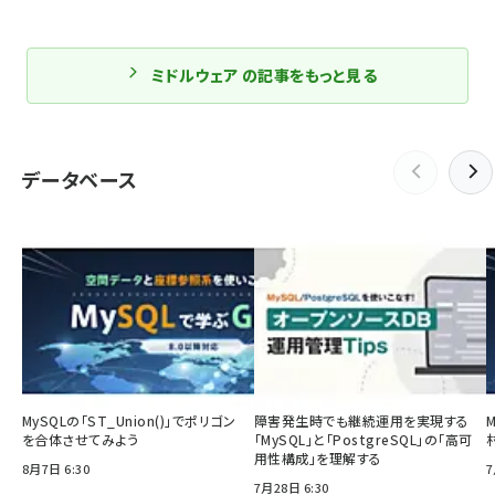
ミドルウェア の記事をもっと見る
データベース
MySQLの「ST_Union()」でポリゴン
障害発生時でも継続運用を実現する
を合体させてみよう
「MySQL」と「PostgreSQL」の「高可
用性構成」を理解する
8月7日 6:30
7
7月28日 6:30