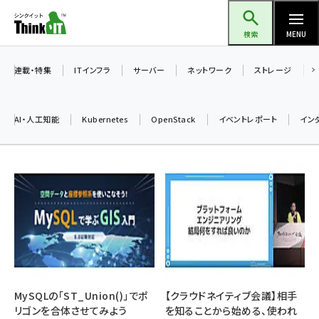
メ
Think IT（シンクイット）
イ
検索
MENU
ン
コ
連載・特集
ITインフラ
サーバー
ネットワーク
ストレージ
ン
テ
AI・人工知能
Kubernetes
OpenStack
イベントレポート
イン
ン
ツ
ai (2497)
に
加藤銘のチーム貢献～仲間と築いた勝利の絆～ (2315)
移
動
iot女子会 (2281)
北海道をのんびり旅する晴山佳須夫のヒント集！ (2037)
drupal (1956)
genai (1484)
MySQLの「ST_Union()」でポ
【クラウドネイティブ会議】相手
リゴンを合体させてみよう
を知ることから始める、使われ
abc123 (1360)