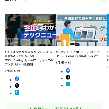
「今日はなぜか進まなかった」に名前
「Ruby」の「Gosu」でデスクトップ
「
が付いた――New Relicの
ゲーム「Color」を開発してみよう
OSS「Preflight」がAIコーディングの
8月5日 6:30
アンチパターンを検知
7
8月6日 6:20
開発ツール の記事をもっと見る