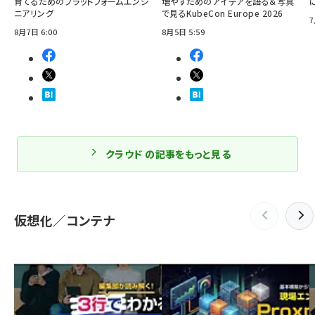
育てるためのプラットフォームエンジ
増やすためのアイデアを語る＆写真
ニアリング
で見るKubeCon Europe 2026
7
8月7日 6:00
8月5日 5:59
クラウド の記事をもっと見る
仮想化／コンテナ