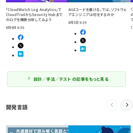
「CloudWatch Log Analytics」で
AIはコードを書ける。では、ソフトウェ
「
CloudTrailからSecurity Hubまで
アエンジニアは何をするのか
のログを横断分析してみよう
8月3日 6:30
8月4日 6:30
7
設計／手法／テスト の記事をもっと見る
開発言語