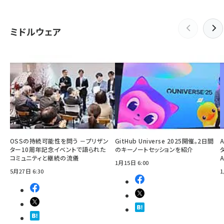
ミドルウェア
OSSの持続可能性を問う －プリザン
GitHub Universe 2025開催。2日間
ター10周年記念イベントで語られた
のキーノートセッションを紹介
コミュニティと継続の流儀
1月15日 6:00
5月27日 6:30
1