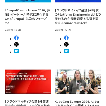
「DrupalCamp Tokyo 2026」参
【クラウドネイティブ会議】AI時代
加レポート ーAI時代に進化する
のPlatform Engineeringはどう
CMS「Drupal」は次のフェーズ
変わるのか――開発速度と品質を両
へ！
立するGuardrails設計
7月27日 6:20
7月22日 5:59
【クラウドネイティブ会議】外部連
KubeCon Europe 2026、セキュ
携を含む統合テストをどう自動化
アなランタイムを提供するEdera