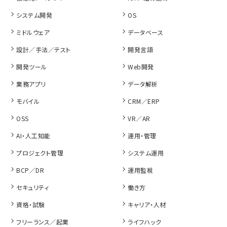
システム開発
OS
ミドルウェア
データベース
設計／手法／テスト
開発言語
開発ツール
Web開発
業務アプリ
データ解析
モバイル
CRM／ERP
OSS
VR／AR
AI・人工知能
運用・管理
プロジェクト管理
システム運用
BCP／DR
運用監視
セキュリティ
働き方
資格・試験
キャリア・人材
フリーランス／起業
ライフハック