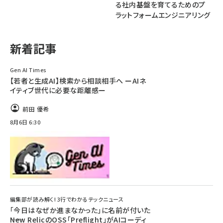
る社内基盤を育てるためのプ
ラットフォームエンジニアリング
ai crunch (1355)
新着記事
Gen AI Times
【若者と生成AI】検索から相談相手へ ーAIネ
イティブ世代に必要な距離感ー
前田 優希
8月6日 6:30
編集部が読み解く! 3行でわかるテックニュース
「今日はなぜか進まなかった」に名前が付いた
――New RelicのOSS「Preflight」がAIコーディ