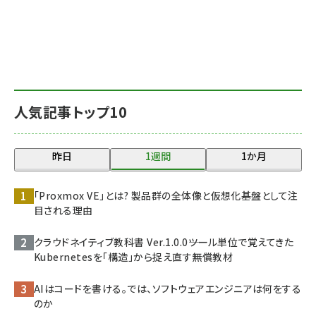
人気記事トップ10
昨日
1週間
1か月
「Proxmox VE」とは? 製品群の全体像と仮想化基盤として注
目される理由
クラウドネイティブ教科書 Ver.1.0.0――ツール単位で覚えてきた
Kubernetesを「構造」から捉え直す無償教材
AIはコードを書ける。では、ソフトウェアエンジニアは何をする
のか