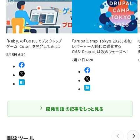
「Ruby」の「Gosu」でデスクトップ
「DrupalCamp Tokyo 2026」参加
ゲーム「Color」を開発してみよう
レポート ーAI時代に進化する
CMS「Drupal」は次のフェーズへ！
8月5日 6:30
7月27日 6:20
7
開発言語 の記事をもっと見る
開発ツール