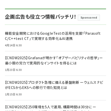
企画広告も役立つ情報バッチリ！
Sponsored
機能安全開発におけるGoogleTestの活用を支援!「Parasoft
C/C++test CT」で実現する効率化＆AI連携
4月14日 6:30
【CNDW2025】Grafanaが明かす「オブザーバビリティの哲学」ー
最小限の労力で実用的なインサイトを得るには
1月23日 6:30
【CNDW2025】プロダクト急増に備える基盤刷新 ーウェルスナビ
がECSからEKSへの移行で得た知見とは
1月15日 6:30
【CNDW2025】250環境を5人で運用、構築時間は30分に ー