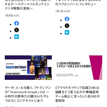
するか ～ステートフルモックとシ
のコアメンバーにインタビュー
ナリオ駆動の実践～
7月7日 6:00
7月8日 6:01
データ・人・AIを繋ぐ、アトラシアン
【クラウドネイティブ会議】SREは
の「Teamwork Graph」とは ー
組織をどう変えるのか――横軸運用
AI時代の競争力の鍵はAIモデル
チーム廃止に至った1人目SREの
ではなくコンテキストにあり
実践知