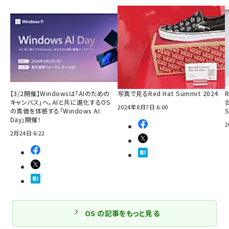
【3/2開催】Windowsは「AIのための
写真で見るRed Hat Summit 2024
R
キャンバス」へ。AIと共に進化するOS
2024年8月7日 6:00
の真価を体感する「Windows AI
Day」開催！
2
2月24日 6:22
OS の記事をもっと見る