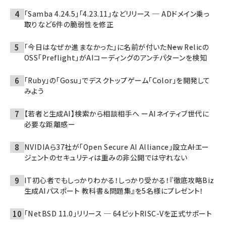
「Samba 4.24.5」「4.23.11」などリリース ─ ADドメイン乗っ
取りなど6件の脆弱性を修正
「今日はなぜか進まなかった」に名前が付いた――New Relicの
OSS「Preflight」がAIコーディングのアンチパターンを検知
「Ruby」の「Gosu」でデスクトップゲーム「Color」を開発して
みよう
【若者と生成AI】検索から相談相手へ ーAIネイティブ世代に
必要な距離感ー
NVIDIAら37社が「Open Secure AI Alliance」設立――AIエー
ジェントのセキュリティは重みの非公開では守れない
IT初心者でもしっかりわかる！しっかり受かる！『徹底攻略Biz
生成AIパスポート 教科書＆問題集』を5名様にプレゼント！
「NetBSD 11.0」リリース ─ 64ビットRISC-Vを正式サポート