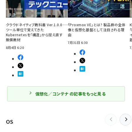
クラウドネイティブ教科書 Ver.1.0.0――
「Proxmox VE」とは? 製品群の全体
ツール単位で覚えてきた
像と仮想化基盤として注目される理
「
Kubernetesを「構造」から捉え直す
由
無償教材
7月31日 6:30
8月4日 6:20
7
仮想化／コンテナ の記事をもっと見る
OS