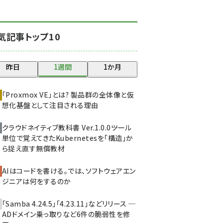
北海道をのんびり旅する
晴山佳須夫のヒント集！
(2050)
気記事トップ10
drupal (1966)
昨日
1週間
1か月
genai (1494)
abc123 (1371)
「Proxmox VE」とは? 製品群の全体像と仮
想化基盤として注目される理由
ai crunch (1365)
クラウドネイティブ教科書 Ver.1.0.0――ツール
単位で覚えてきたKubernetesを「構造」か
ら捉え直す無償教材
AIはコードを書ける。では、ソフトウェアエン
ジニアは何をするのか
「Samba 4.24.5」「4.23.11」などリリース ─
ADドメイン乗っ取りなど6件の脆弱性を修