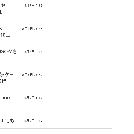
nや
8月5日 0:37
正
ース ─
8月4日 23:23
を修正
ISC-Vを
8月4日 0:49
 パッケー
8月3日 23:50
へ移行
Linux
8月2日 1:30
0.1」も
8月2日 0:47