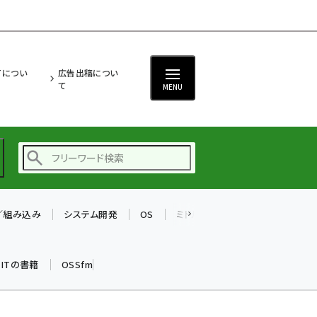
ITについ
広告出稿につい
て
MENU
T／組み込み
システム開発
OS
ミドルウェア
データベース
ai (2508)
加藤銘のチーム貢献～
k ITの書籍
OSSfm
仲間と築いた勝利の絆～
(2329)
iot女子会 (2295)