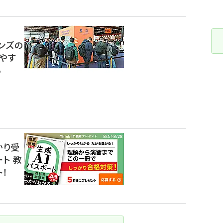
ンズの
やす
る
かり受
ート 教
！