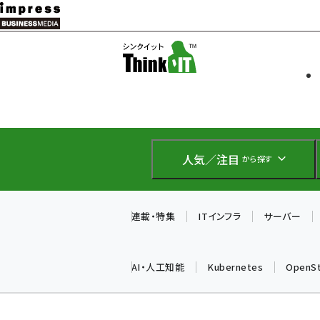
メ
イ
ソフト開発
Think IT
ン
企業IT
コ
製品導入
ン
Web担当者
EC担当者
テ
IoT・AI
ン
DCクラウド
人気／注目
から探す
研究・調査
ツ
エネルギー
に
ドローン
移
連載・特集
ITインフラ
サーバー
教育講座
動
AI・人工知能
Kubernetes
OpenS