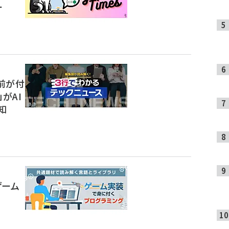
ー
前が付
t」がAI
知
ゲーム