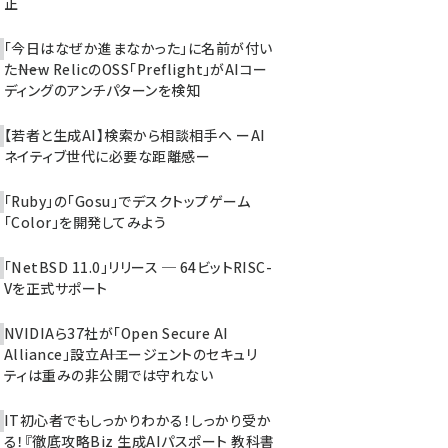
正
「今日はなぜか進まなかった」に名前が付い
た――New RelicのOSS「Preflight」がAIコー
ディングのアンチパターンを検知
【若者と生成AI】検索から相談相手へ ーAI
ネイティブ世代に必要な距離感ー
「Ruby」の「Gosu」でデスクトップゲーム
「Color」を開発してみよう
「NetBSD 11.0」リリース ─ 64ビットRISC-
Vを正式サポート
NVIDIAら37社が「Open Secure AI
Alliance」設立――AIエージェントのセキュリ
ティは重みの非公開では守れない
IT初心者でもしっかりわかる！しっかり受か
る！『徹底攻略Biz 生成AIパスポート 教科書