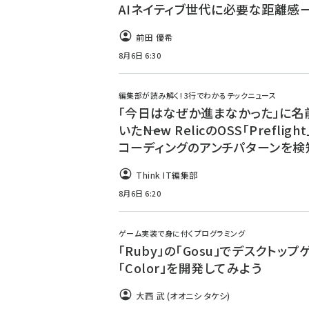
AIネイティブ世代に必要な距離感
前田 優希
8月6日 6:30
編集部が読み解く! 3行でわかるテックニュース
「今日はなぜか進まなかった」に名
いた――New RelicのOSS「Prefligh
コーディングのアンチパターンを検
Think IT編集部
8月6日 6:20
ゲーム実装で身に付くプログラミング
「Ruby」の「Gosu」でデスクトップ
「Color」を開発してみよう
大西 武 (オオニシ タケシ)