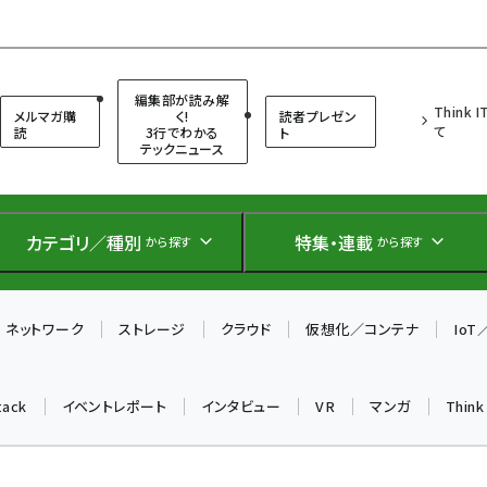
（シンクイット）
編集部が読み解
Think 
メルマガ購
く!
読者プレゼン
て
読
3行でわかる
ト
テックニュース
カテゴリ／種別
特集・連載
から探す
から探す
ネットワーク
ストレージ
クラウド
仮想化／コンテナ
Io
tack
イベントレポート
インタビュー
VR
マンガ
Thin