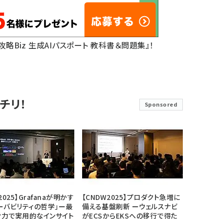
底攻略Biz 生成AIパスポート 教科書＆問題集』！
チリ！
Sponsored
2025】Grafanaが明かす
【CNDW2025】プロダクト急増に
ーバビリティの哲学」ー最
備える基盤刷新 ーウェルスナビ
労力で実用的なインサイト
がECSからEKSへの移行で得た