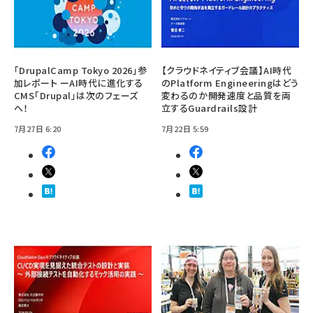
「DrupalCamp Tokyo 2026」参
【クラウドネイティブ会議】AI時代
加レポート ーAI時代に進化する
のPlatform Engineeringはどう
CMS「Drupal」は次のフェーズ
変わるのか――開発速度と品質を両
へ！
立するGuardrails設計
7月27日 6:20
7月22日 5:59