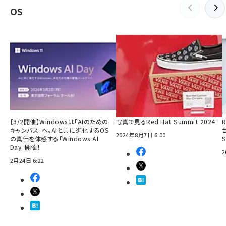
OS
【3/2開催】Windowsは「AIのための
写真で見るRed Hat Summit 2024
R
キャンバス」へ。AIと共に進化するOS
2024年8月7日 6:00
の真価を体感する「Windows AI
Day」開催！
2
2月24日 6:22