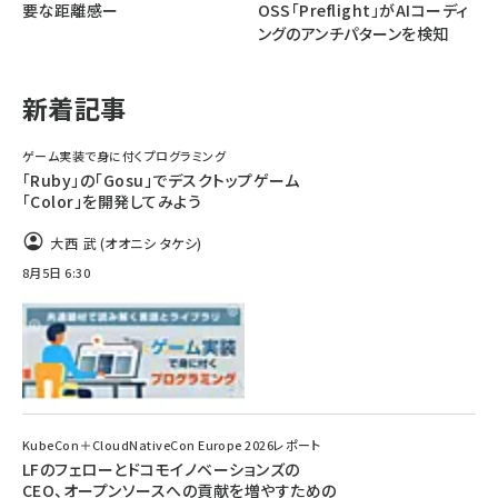
要な距離感ー
OSS「Preflight」がAIコーディ
ングのアンチパターンを検知
abc123 (1334)
新着記事
ゲーム実装で身に付くプログラミング
「Ruby」の「Gosu」でデスクトップゲーム
「Color」を開発してみよう
大西 武 (オオニシ タケシ)
8月5日 6:30
KubeCon＋CloudNativeCon Europe 2026レポート
LFのフェローとドコモイノベーションズの
CEO、オープンソースへの貢献を増やすための