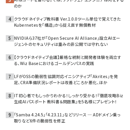
のか
クラウドネイティブ教科書 Ver.1.0.0――ツール単位で覚えてきた
Kubernetesを「構造」から捉え直す無償教材
NVIDIAら37社が「Open Secure AI Alliance」設立――AIエー
ジェントのセキュリティは重みの非公開では守れない
【クラウドネイティブ会議】厳格な統制と開発者体験を両立す
る、Wiz Baseにおけるゴールデンパスの実践
LFがOSSの脆弱性協調対応イニシアティブ「Akrites」を発
足、CRA準備状況レポートは改善どころか悪化、ほか
IT初心者でもしっかりわかる！しっかり受かる！『徹底攻略Biz
生成AIパスポート 教科書＆問題集』を5名様にプレゼント！
「Samba 4.24.5」「4.23.11」などリリース ─ ADドメイン乗っ
取りなど6件の脆弱性を修正