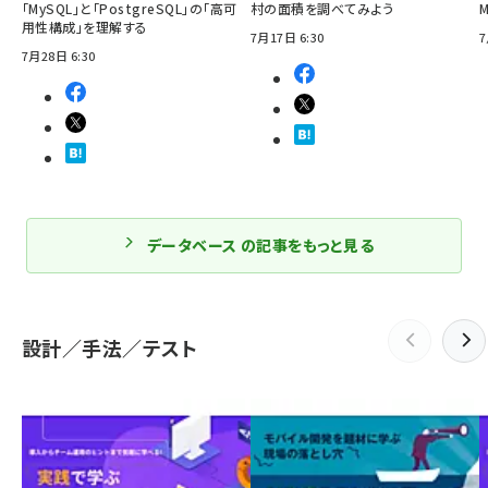
「MySQL」と「PostgreSQL」の「高可
村の面積を調べてみよう
用性構成」を理解する
7月17日 6:30
7
7月28日 6:30
データベース の記事をもっと見る
設計／手法／テスト