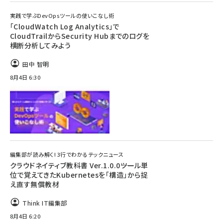
実践で学ぶDevOpsツールの使いこなし術
「CloudWatch Log Analytics」で
CloudTrailからSecurity Hubまでのログを
横断分析してみよう
田中 智明
8月4日 6:30
編集部が読み解く! 3行でわかるテックニュース
クラウドネイティブ教科書 Ver.1.0.0――ツール単
位で覚えてきたKubernetesを「構造」から捉
え直す無償教材
Think IT編集部
8月4日 6:20