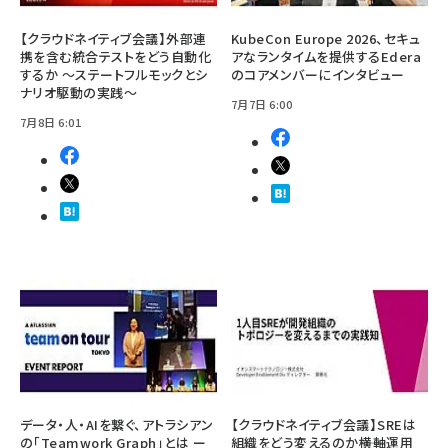
【クラウドネイティブ会議】外部連
KubeCon Europe 2026、セキュ
携を含む統合テストをどう自動化
アなランタイムを提供するEdera
するか ～ステートフルモックとシ
のコアメンバーにインタビュー
ナリオ駆動の実践～
7月7日 6:00
7月8日 6:01
データ・人・AIを繋ぐ、アトラシアン
【クラウドネイティブ会議】SREは
の「Teamwork Graph」とは ー
組織をどう変えるのか――横軸運用