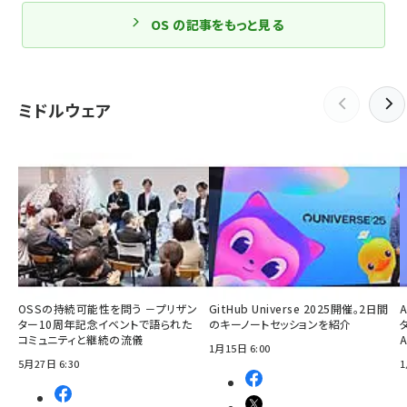
OS の記事をもっと見る
ミドルウェア
OSSの持続可能性を問う －プリザン
GitHub Universe 2025開催。2日間
ター10周年記念イベントで語られた
のキーノートセッションを紹介
コミュニティと継続の流儀
1月15日 6:00
5月27日 6:30
1