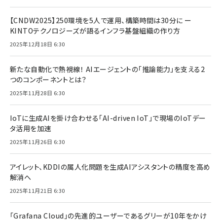
【CNDW2025】250環境を5人で運用、構築時間は30分に ー
KINTOテクノロジーズが語るインフラ基盤組織の作り方
2025年12月18日 6:30
新たな自動化で熱視線！ AIエージェントの「推論能力」を支える2
つのコンポーネントとは？
2025年11月28日 6:30
IoTに生成AIを掛け合わせる「AI-driven IoT」で現場のIoTデー
タ活用を加速
2025年11月26日 6:30
アイレット、KDDIの属人化問題を生成AIアシスタントの精度を高め
解消へ
2025年11月21日 6:30
「Grafana Cloud」の先進的ユーザーであるグリーが10年をかけ