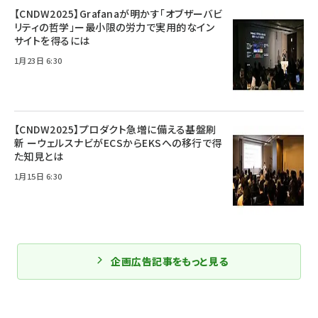
【CNDW2025】Grafanaが明かす「オブザーバビ
リティの哲学」ー最小限の労力で実用的なイン
サイトを得るには
1月23日 6:30
【CNDW2025】プロダクト急増に備える基盤刷
新 ーウェルスナビがECSからEKSへの移行で得
た知見とは
1月15日 6:30
企画広告記事をもっと見る