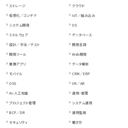
ストレージ
クラウド
仮想化／コンテナ
IoT／組み込み
システム開発
OS
ミドルウェア
データベース
設計／手法／テスト
開発言語
開発ツール
Web開発
業務アプリ
データ解析
モバイル
CRM／ERP
OSS
VR／AR
AI・人工知能
運用・管理
プロジェクト管理
システム運用
BCP／DR
運用監視
セキュリティ
働き方