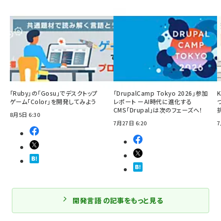
「Ruby」の「Gosu」でデスクトップ
「DrupalCamp Tokyo 2026」参加
ゲーム「Color」を開発してみよう
レポート ーAI時代に進化する
CMS「Drupal」は次のフェーズへ！
8月5日 6:30
7月27日 6:20
7
開発言語 の記事をもっと見る