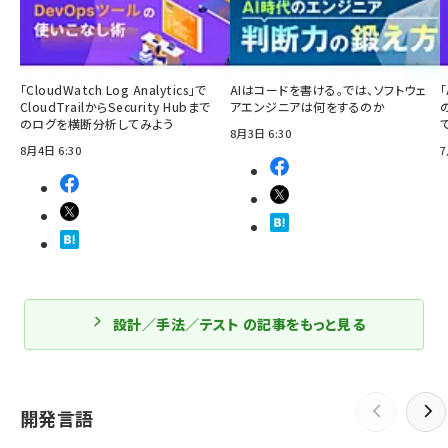
「CloudWatch Log Analytics」で
AIはコードを書ける。では、ソフトウェ
「
CloudTrailからSecurity Hubまで
アエンジニアは何をするのか
のログを横断分析してみよう
8月3日 6:30
8月4日 6:30
7
設計／手法／テスト の記事をもっと見る
開発言語