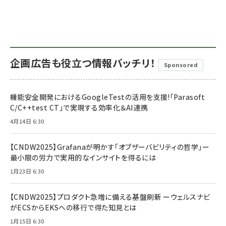
企画広告も役立つ情報バッチリ！
Sponsored
機能安全開発におけるGoogleTestの活用を支援!「Parasoft
C/C++test CT」で実現する効率化＆AI連携
4月14日 6:30
【CNDW2025】Grafanaが明かす「オブザーバビリティの哲学」ー
最小限の労力で実用的なインサイトを得るには
1月23日 6:30
【CNDW2025】プロダクト急増に備える基盤刷新 ーウェルスナビ
がECSからEKSへの移行で得た知見とは
1月15日 6:30