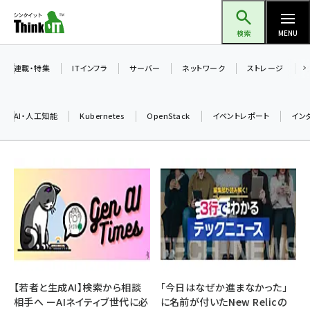
メ
Think IT（シンクイット）
イ
検索
MENU
ン
コ
連載・特集
ITインフラ
サーバー
ネットワーク
ストレージ
ン
テ
AI・人工知能
Kubernetes
OpenStack
イベントレポート
イン
ン
ツ
ai (2470)
に
加藤銘のチーム貢献～仲間と築いた勝利の絆～ (2287)
移
動
iot女子会 (2243)
北海道をのんびり旅する晴山佳須夫のヒント集！ (2000)
drupal (1921)
genai (1464)
【若者と生成AI】検索から相談
「今日はなぜか進まなかった」
相手へ ーAIネイティブ世代に必
に名前が付いた――New Relicの
ai crunch (1336)