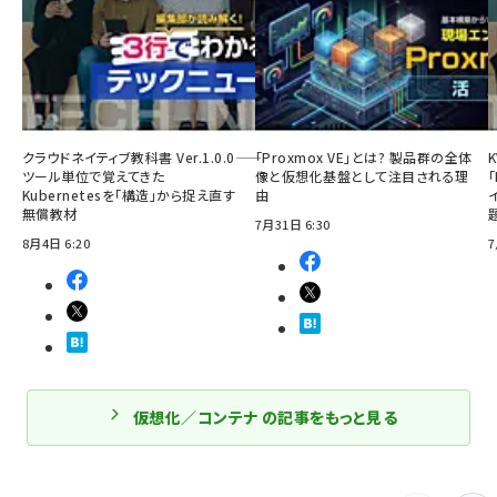
クラウドネイティブ教科書 Ver.1.0.0――
「Proxmox VE」とは? 製品群の全体
ツール単位で覚えてきた
像と仮想化基盤として注目される理
「
Kubernetesを「構造」から捉え直す
由
無償教材
7月31日 6:30
8月4日 6:20
7
仮想化／コンテナ の記事をもっと見る