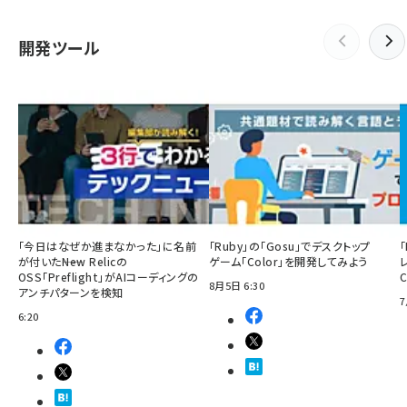
開発ツール
「今日はなぜか進まなかった」に名前
「Ruby」の「Gosu」でデスクトップ
「
が付いた――New Relicの
ゲーム「Color」を開発してみよう
OSS「Preflight」がAIコーディングの
8月5日 6:30
アンチパターンを検知
7
6:20