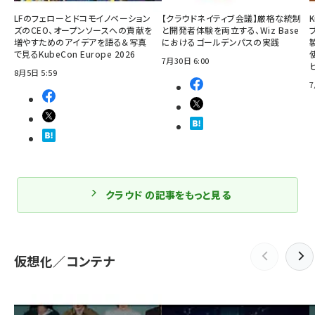
LFのフェローとドコモイノベーション
【クラウドネイティブ会議】厳格な統制
ズのCEO、オープンソースへの貢献を
と開発者体験を両立する、Wiz Base
増やすためのアイデアを語る＆写真
におけるゴールデンパスの実践
で見るKubeCon Europe 2026
7月30日 6:00
8月5日 5:59
7
クラウド の記事をもっと見る
仮想化／コンテナ