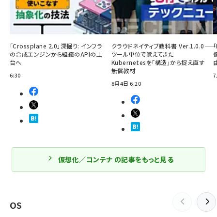
「Crossplane 2.0」深掘り: インフラ
クラウドネイティブ教科書 Ver.1.0.0――
の合成エンジンから組織のAPIの土
ツール単位で覚えてきた
台へ
Kubernetesを「構造」から捉え直す
無償教材
6:30
7
8月4日 6:20
仮想化／コンテナ の記事をもっと見る
OS