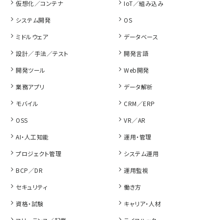
仮想化／コンテナ
IoT／組み込み
システム開発
OS
ミドルウェア
データベース
設計／手法／テスト
開発言語
開発ツール
Web開発
業務アプリ
データ解析
モバイル
CRM／ERP
OSS
VR／AR
AI・人工知能
運用・管理
プロジェクト管理
システム運用
BCP／DR
運用監視
セキュリティ
働き方
資格・試験
キャリア・人材