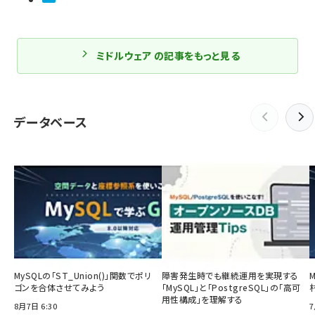
ミドルウェア の記事をもっと見る
データベース
MySQLの「ST_Union()」関数でポリ
障害発生時でも継続運用を実現する
ゴンを合体させてみよう
「MySQL」と「PostgreSQL」の「高可
用性構成」を理解する
8月7日 6:30
7