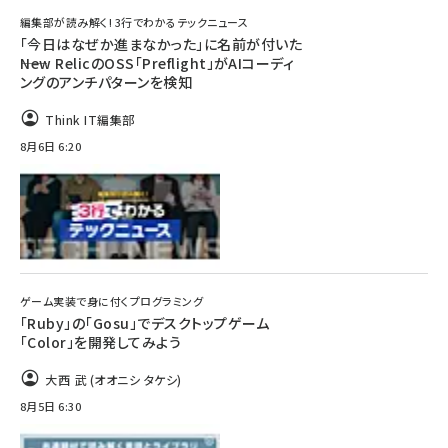
編集部が読み解く! 3行でわかるテックニュース
「今日はなぜか進まなかった」に名前が付いた
――New RelicのOSS「Preflight」がAIコーディ
ングのアンチパターンを検知
Think IT編集部
8月6日 6:20
ゲーム実装で身に付くプログラミング
「Ruby」の「Gosu」でデスクトップゲーム
「Color」を開発してみよう
大西 武 (オオニシ タケシ)
8月5日 6:30