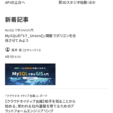
APIの土台へ
質3Dスタジオ始動 ほか
ai crunch (1370)
新着記事
MySQLで学ぶGIS入門
MySQLの「ST_Union()」関数でポリゴンを合
体させてみよう
坂井 恵 (さかい けい)
8月7日 6:30
「クラウドネイティブ会議」レポート
【クラウドネイティブ会議】相手を知ることから
始める、使われる社内基盤を育てるためのプ
ラットフォームエンジニアリング