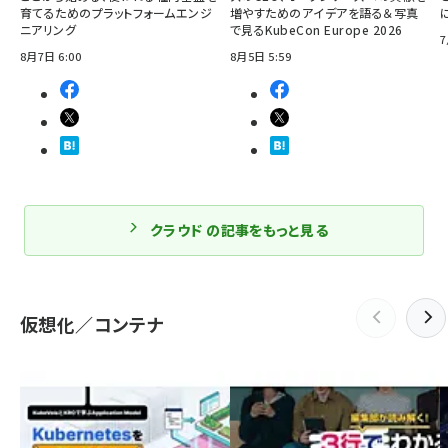
育てるためのプラットフォームエンジ
増やすためのアイデアを語る＆写真
ニアリング
で見るKubeCon Europe 2026
7
8月7日 6:00
8月5日 5:59
クラウド の記事をもっと見る
仮想化／コンテナ