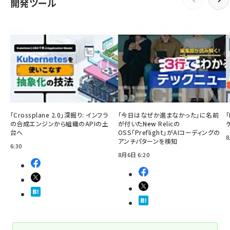
開発ツール
「Crossplane 2.0」深掘り: インフラ
「今日はなぜか進まなかった」に名前
の合成エンジンから組織のAPIの土
が付いた――New Relicの
台へ
OSS「Preflight」がAIコーディングの
8
アンチパターンを検知
6:30
8月6日 6:20