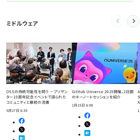
ミドルウェア
OSSの持続可能性を問う －プリザン
GitHub Universe 2025開催。2日間
ター10周年記念イベントで語られた
のキーノートセッションを紹介
コミュニティと継続の流儀
1月15日 6:00
5月27日 6:30
1