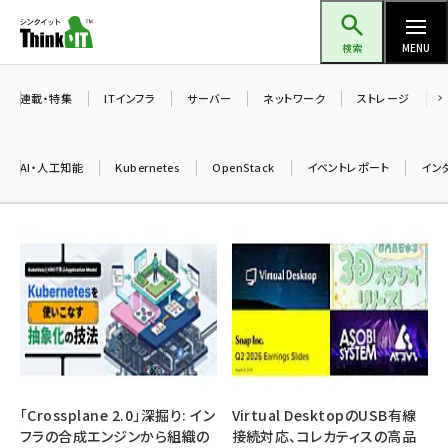
メ
Think IT（シンクイット）
イ
検索
MENU
ン
コ
連載・特集
ITインフラ
サーバー
ネットワーク
ストレージ
ン
テ
AI・人工知能
Kubernetes
OpenStack
イベントレポート
イン
ン
ツ
ai (2513)
に
加藤銘のチーム貢献～仲間と築いた勝利の絆～ (2338)
移
動
iot女子会 (2299)
北海道をのんびり旅する晴山佳須夫のヒント集！ (2060)
drupal (1973)
genai (1501)
「Crossplane 2.0」深掘り: イン
Virtual DesktopのUSB有線
フラの合成エンジンから組織の
接続対応、コレカティスの高品
abc123 (1376)