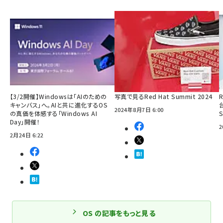
【3/2開催】Windowsは「AIのための
写真で見るRed Hat Summit 2024
R
キャンバス」へ。AIと共に進化するOS
2024年8月7日 6:00
の真価を体感する「Windows AI
Day」開催！
2
2月24日 6:22
OS の記事をもっと見る