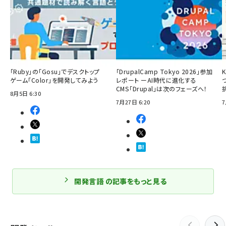
「Ruby」の「Gosu」でデスクトップ
「DrupalCamp Tokyo 2026」参加
ゲーム「Color」を開発してみよう
レポート ーAI時代に進化する
CMS「Drupal」は次のフェーズへ！
8月5日 6:30
7月27日 6:20
7
開発言語 の記事をもっと見る