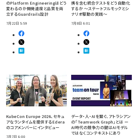
のPlatform Engineeringはどう
携を含む統合テストをどう自動化
変わるのか――開発速度と品質を両
するか ～ステートフルモックとシ
立するGuardrails設計
ナリオ駆動の実践～
7月22日 5:59
7月8日 6:01
KubeCon Europe 2026、セキュ
データ・人・AIを繋ぐ、アトラシアン
アなランタイムを提供するEdera
の「Teamwork Graph」とは ー
のコアメンバーにインタビュー
AI時代の競争力の鍵はAIモデル
ではなくコンテキストにあり
7月7日 6:00