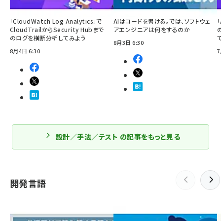
「CloudWatch Log Analytics」で
AIはコードを書ける。では、ソフトウェ
「
CloudTrailからSecurity Hubまで
アエンジニアは何をするのか
のログを横断分析してみよう
8月3日 6:30
8月4日 6:30
7
設計／手法／テスト の記事をもっと見る
開発言語