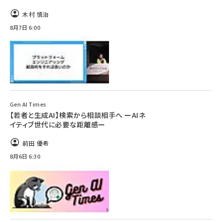
木村 慎治
8月7日 6:00
Gen AI Times
【若者と生成AI】検索から相談相手へ ーAIネ
イティブ世代に必要な距離感ー
前田 優希
8月6日 6:30