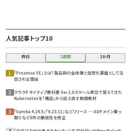
人気記事トップ10
昨日
1週間
1か月
「Proxmox VE」とは? 製品群の全体像と仮想化基盤として注
目される理由
クラウドネイティブ教科書 Ver.1.0.0――ツール単位で覚えてきた
Kubernetesを「構造」から捉え直す無償教材
「Samba 4.24.5」「4.23.11」などリリース ─ ADドメイン乗っ
取りなど6件の脆弱性を修正
「今日はなぜか進まなかった」に名前が付いた――New Relicの