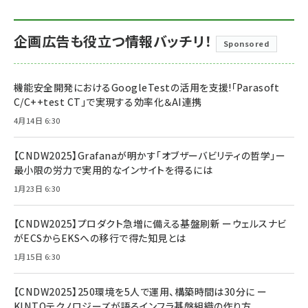
企画広告も役立つ情報バッチリ！
Sponsored
機能安全開発におけるGoogleTestの活用を支援!「Parasoft
C/C++test CT」で実現する効率化＆AI連携
4月14日 6:30
【CNDW2025】Grafanaが明かす「オブザーバビリティの哲学」ー
最小限の労力で実用的なインサイトを得るには
1月23日 6:30
【CNDW2025】プロダクト急増に備える基盤刷新 ーウェルスナビ
がECSからEKSへの移行で得た知見とは
1月15日 6:30
【CNDW2025】250環境を5人で運用、構築時間は30分に ー
KINTOテクノロジーズが語るインフラ基盤組織の作り方