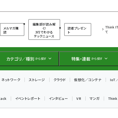
（シンクイット）
編集部が読み解
Think 
メルマガ購
く!
読者プレゼン
て
読
3行でわかる
ト
テックニュース
カテゴリ／種別
特集・連載
から探す
から探す
ネットワーク
ストレージ
クラウド
仮想化／コンテナ
Io
tack
イベントレポート
インタビュー
VR
マンガ
Thin