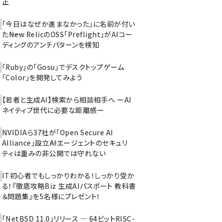
正
「今日はなぜか進まなかった」に名前が付い
た――New RelicのOSS「Preflight」がAIコー
ディングのアンチパターンを検知
「Ruby」の「Gosu」でデスクトップゲーム
「Color」を開発してみよう
【若者と生成AI】検索から相談相手へ ーAI
ネイティブ世代に必要な距離感ー
NVIDIAら37社が「Open Secure AI
Alliance」設立――AIエージェントのセキュリ
ティは重みの非公開では守れない
IT初心者でもしっかりわかる！しっかり受か
る！『徹底攻略Biz 生成AIパスポート 教科書
＆問題集』を5名様にプレゼント！
「NetBSD 11.0」リリース ─ 64ビットRISC-