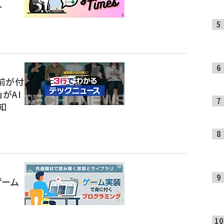
ー
前が付
t」がAI
知
ゲーム