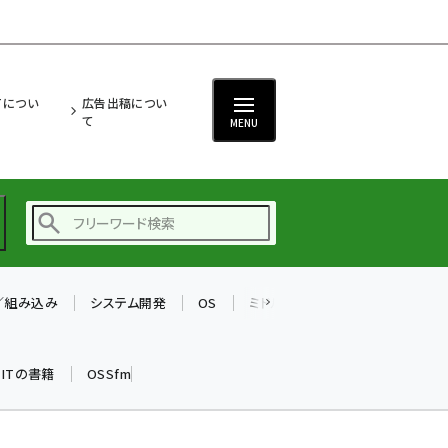
ITについ
広告出稿につい
て
MENU
T／組み込み
システム開発
OS
ミドルウェア
データベース
ai (2497)
加藤銘のチーム貢献～
k ITの書籍
OSSfm
仲間と築いた勝利の絆～
(2315)
iot女子会 (2281)