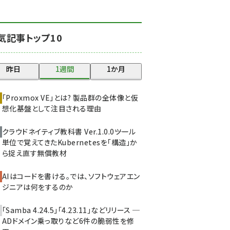
北海道をのんびり旅する
晴山佳須夫のヒント集！
(2037)
気記事トップ10
drupal (1956)
昨日
1週間
1か月
genai (1484)
abc123 (1360)
「Proxmox VE」とは? 製品群の全体像と仮
想化基盤として注目される理由
ai crunch (1355)
クラウドネイティブ教科書 Ver.1.0.0――ツール
単位で覚えてきたKubernetesを「構造」か
ら捉え直す無償教材
AIはコードを書ける。では、ソフトウェアエン
ジニアは何をするのか
「Samba 4.24.5」「4.23.11」などリリース ─
ADドメイン乗っ取りなど6件の脆弱性を修