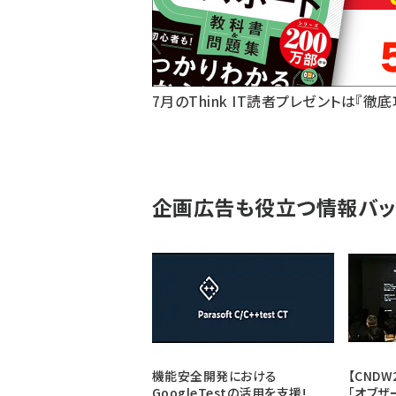
7月のThink IT読者プレゼントは『徹
企画広告も役立つ情報バッ
機能安全開発における
【CNDW
GoogleTestの活用を支援!
「オブザ