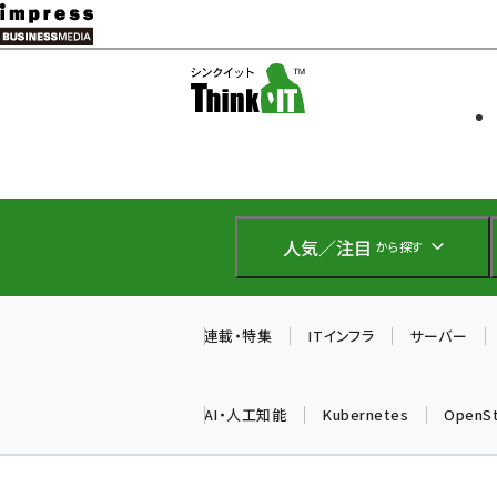
メ
イ
ソフト開発
Think IT
ン
企業IT
コ
製品導入
ン
Web担当者
EC担当者
テ
IoT・AI
ン
DCクラウド
人気／注目
から探す
研究・調査
ツ
エネルギー
に
ドローン
移
連載・特集
ITインフラ
サーバー
教育講座
動
AI・人工知能
Kubernetes
OpenS