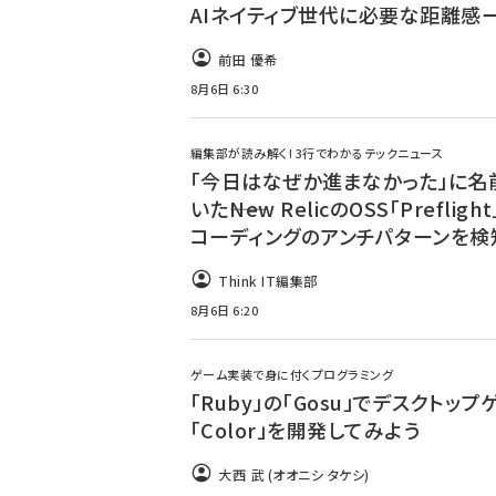
AIネイティブ世代に必要な距離感
前田 優希
8月6日 6:30
編集部が読み解く! 3行でわかるテックニュース
「今日はなぜか進まなかった」に名
いた――New RelicのOSS「Prefligh
コーディングのアンチパターンを検
Think IT編集部
8月6日 6:20
ゲーム実装で身に付くプログラミング
「Ruby」の「Gosu」でデスクトップ
「Color」を開発してみよう
大西 武 (オオニシ タケシ)