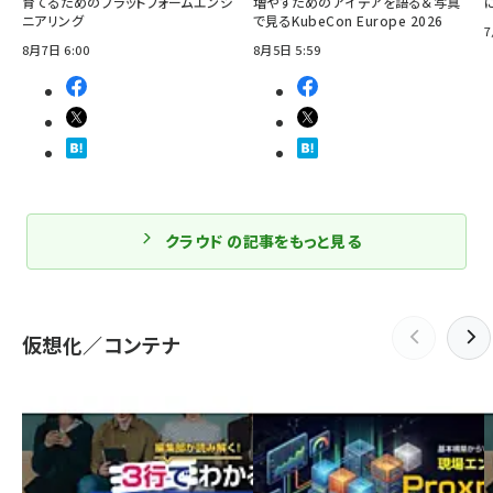
育てるためのプラットフォームエンジ
増やすためのアイデアを語る＆写真
ニアリング
で見るKubeCon Europe 2026
7
8月7日 6:00
8月5日 5:59
クラウド の記事をもっと見る
仮想化／コンテナ