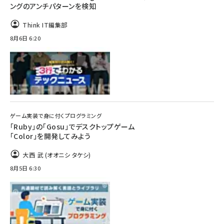
ングのアンチパターンを検知
Think IT編集部
8月6日 6:20
ゲーム実装で身に付くプログラミング
「Ruby」の「Gosu」でデスクトップゲーム
「Color」を開発してみよう
大西 武 (オオニシ タケシ)
8月5日 6:30