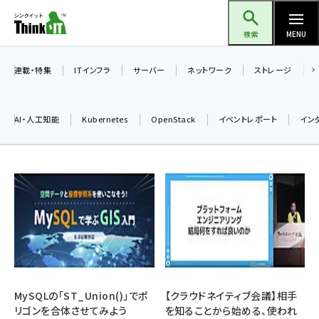
メ
Think IT（シンクイット）
イ
検索
MENU
ン
コ
連載・特集
ITインフラ
サーバー
ネットワーク
ストレージ
ン
テ
AI・人工知能
Kubernetes
OpenStack
イベントレポート
イン
ン
ツ
ai (2497)
に
加藤銘のチーム貢献～仲間と築いた勝利の絆～ (2315)
移
動
iot女子会 (2281)
北海道をのんびり旅する晴山佳須夫のヒント集！ (2037)
drupal (1956)
genai (1484)
MySQLの「ST_Union()」でポ
【クラウドネイティブ会議】相手
リゴンを合体させてみよう
を知ることから始める、使われ
abc123 (1360)