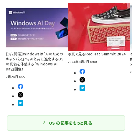
【3/2開催】Windowsは「AIのための
写真で見るRed Hat Summit 2024
R
キャンバス」へ。AIと共に進化するOS
2024年8月7日 6:00
の真価を体感する「Windows AI
Day」開催！
2
2月24日 6:22
OS の記事をもっと見る