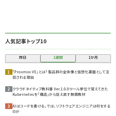
人気記事トップ10
昨日
1週間
1か月
「Proxmox VE」とは? 製品群の全体像と仮想化基盤として注
目される理由
クラウドネイティブ教科書 Ver.1.0.0――ツール単位で覚えてきた
Kubernetesを「構造」から捉え直す無償教材
AIはコードを書ける。では、ソフトウェアエンジニアは何をする
のか