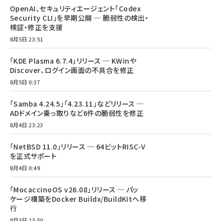
OpenAI、セキュリティエージェント「Codex
Security CLI」を早期公開 ─ 脆弱性の検出・
検証・修正を支援
8月5日 23:51
「KDE Plasma 6.7.4」リリース ─ KWinや
Discover、ログイン画面の不具合を修正
8月5日 0:37
「Samba 4.24.5」「4.23.11」などリリース ─
ADドメイン乗っ取りなど6件の脆弱性を修正
8月4日 23:23
「NetBSD 11.0」リリース ─ 64ビットRISC-V
を正式サポート
8月4日 0:49
「MocaccinoOS v26.08」リリース ─ パッ
ケージ構築をDocker Buildx/BuildKitへ移
行
8月3日 23:50