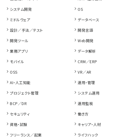
システム開発
OS
ミドルウェア
データベース
設計／手法／テスト
開発言語
開発ツール
Web開発
業務アプリ
データ解析
モバイル
CRM／ERP
OSS
VR／AR
AI・人工知能
運用・管理
プロジェクト管理
システム運用
BCP／DR
運用監視
セキュリティ
働き方
資格・試験
キャリア・人材
フリーランス／起業
ライフハック