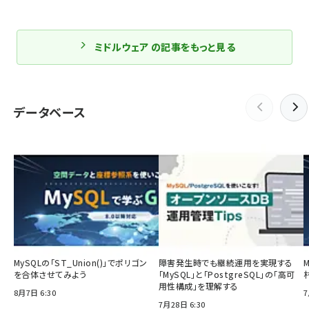
ミドルウェア の記事をもっと見る
データベース
MySQLの「ST_Union()」でポリゴン
障害発生時でも継続運用を実現する
を合体させてみよう
「MySQL」と「PostgreSQL」の「高可
用性構成」を理解する
8月7日 6:30
7
7月28日 6:30