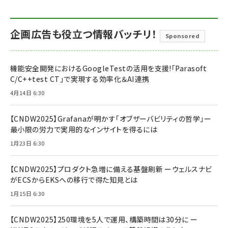
企画広告も役立つ情報バッチリ！
Sponsored
機能安全開発におけるGoogleTestの活用を支援!「Parasoft
C/C++test CT」で実現する効率化＆AI連携
4月14日 6:30
【CNDW2025】Grafanaが明かす「オブザーバビリティの哲学」ー
最小限の労力で実用的なインサイトを得るには
1月23日 6:30
【CNDW2025】プロダクト急増に備える基盤刷新 ーウェルスナビ
がECSからEKSへの移行で得た知見とは
1月15日 6:30
【CNDW2025】250環境を5人で運用、構築時間は30分に ー