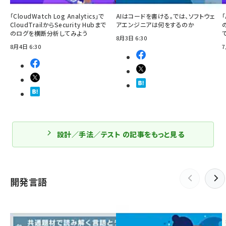
「CloudWatch Log Analytics」で
AIはコードを書ける。では、ソフトウェ
「
CloudTrailからSecurity Hubまで
アエンジニアは何をするのか
のログを横断分析してみよう
8月3日 6:30
8月4日 6:30
7
設計／手法／テスト の記事をもっと見る
開発言語