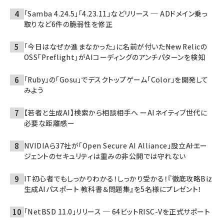
「Samba 4.24.5」「4.23.11」などリリース ─ ADドメイン乗っ
取りなど6件の脆弱性を修正
「今日はなぜか進まなかった」に名前が付いた――New Relicの
OSS「Preflight」がAIコーディングのアンチパターンを検知
「Ruby」の「Gosu」でデスクトップゲーム「Color」を開発して
みよう
【若者と生成AI】検索から相談相手へ ーAIネイティブ世代に
必要な距離感ー
NVIDIAら37社が「Open Secure AI Alliance」設立――AIエー
ジェントのセキュリティは重みの非公開では守れない
IT初心者でもしっかりわかる！しっかり受かる！『徹底攻略Biz
生成AIパスポート 教科書＆問題集』を5名様にプレゼント！
「NetBSD 11.0」リリース ─ 64ビットRISC-Vを正式サポート