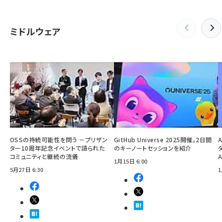
ミドルウェア
OSSの持続可能性を問う －プリザン
GitHub Universe 2025開催。2日間
ター10周年記念イベントで語られた
のキーノートセッションを紹介
コミュニティと継続の流儀
1月15日 6:00
5月27日 6:30
1