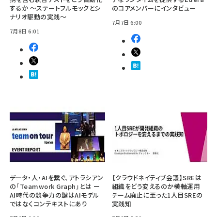
するか ～ステートフルモックとシ
のコアメンバーにインタビュー
ナリオ駆動の実践～
7月7日 6:00
7月8日 6:01
データ・人・AIを繋ぐ、アトラシアン
【クラウドネイティブ会議】SREは
の「Teamwork Graph」とは ー
組織をどう変えるのか――横軸運用
AI時代の競争力の鍵はAIモデル
チーム廃止に至った1人目SREの
ではなくコンテキストにあり
実践知