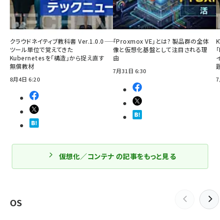
クラウドネイティブ教科書 Ver.1.0.0――
「Proxmox VE」とは? 製品群の全体
ツール単位で覚えてきた
像と仮想化基盤として注目される理
「
Kubernetesを「構造」から捉え直す
由
無償教材
7月31日 6:30
8月4日 6:20
7
仮想化／コンテナ の記事をもっと見る
OS