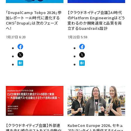
「DrupalCamp Tokyo 2026」参
【クラウドネイティブ会議】AI時代
加レポート ーAI時代に進化する
のPlatform Engineeringはどう
CMS「Drupal」は次のフェーズ
変わるのか――開発速度と品質を両
へ！
立するGuardrails設計
7月27日 6:20
7月22日 5:59
【クラウドネイティブ会議】外部連
KubeCon Europe 2026、セキュ
携を含む統合テストをどう自動化
アなランタイムを提供するEdera