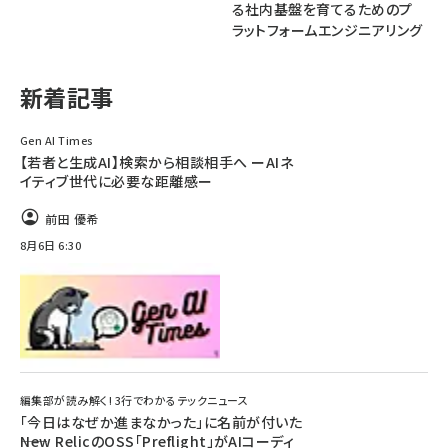
る社内基盤を育てるためのプ
ラットフォームエンジニアリング
ai crunch (1355)
新着記事
Gen AI Times
【若者と生成AI】検索から相談相手へ ーAIネ
イティブ世代に必要な距離感ー
前田 優希
8月6日 6:30
編集部が読み解く! 3行でわかるテックニュース
「今日はなぜか進まなかった」に名前が付いた
――New RelicのOSS「Preflight」がAIコーディ