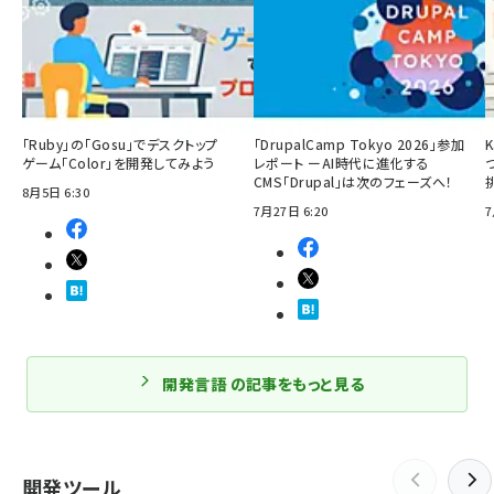
「Ruby」の「Gosu」でデスクトップ
「DrupalCamp Tokyo 2026」参加
ゲーム「Color」を開発してみよう
レポート ーAI時代に進化する
CMS「Drupal」は次のフェーズへ！
8月5日 6:30
7月27日 6:20
7
開発言語 の記事をもっと見る
開発ツール