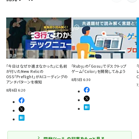
「今日はなぜか進まなかった」に名前
「Ruby」の「Gosu」でデスクトップ
「
が付いた――New Relicの
ゲーム「Color」を開発してみよう
OSS「Preflight」がAIコーディングの
8月5日 6:30
アンチパターンを検知
7
8月6日 6:20
開発ツール の記事をもっと見る