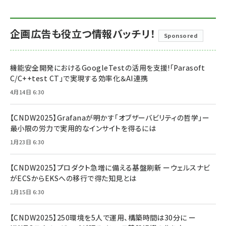
企画広告も役立つ情報バッチリ！
Sponsored
機能安全開発におけるGoogleTestの活用を支援!「Parasoft
C/C++test CT」で実現する効率化＆AI連携
4月14日 6:30
【CNDW2025】Grafanaが明かす「オブザーバビリティの哲学」ー
最小限の労力で実用的なインサイトを得るには
1月23日 6:30
【CNDW2025】プロダクト急増に備える基盤刷新 ーウェルスナビ
がECSからEKSへの移行で得た知見とは
1月15日 6:30
【CNDW2025】250環境を5人で運用、構築時間は30分に ー