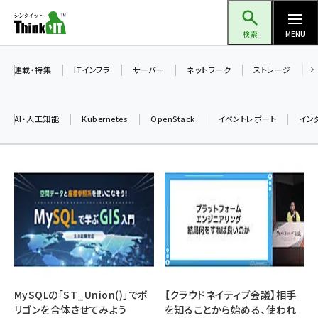
メ
Think IT（シンクイット）
イ
検索
MENU
ン
コ
連載・特集
ITインフラ
サーバー
ネットワーク
ストレージ
ン
テ
AI・人工知能
Kubernetes
OpenStack
イベントレポート
イン
ン
ツ
ai (2497)
に
加藤銘のチーム貢献～仲間と築いた勝利の絆～ (2315)
移
動
iot女子会 (2281)
北海道をのんびり旅する晴山佳須夫のヒント集！ (2037)
drupal (1955)
genai (1484)
MySQLの「ST_Union()」でポ
【クラウドネイティブ会議】相手
リゴンを合体させてみよう
を知ることから始める、使われ
abc123 (1360)