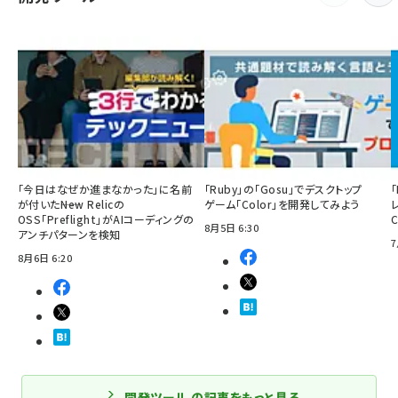
「今日はなぜか進まなかった」に名前
「Ruby」の「Gosu」でデスクトップ
「
が付いた――New Relicの
ゲーム「Color」を開発してみよう
OSS「Preflight」がAIコーディングの
8月5日 6:30
アンチパターンを検知
7
8月6日 6:20
開発ツール の記事をもっと見る