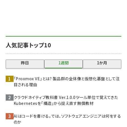
人気記事トップ10
昨日
1週間
1か月
「Proxmox VE」とは? 製品群の全体像と仮想化基盤として注
目される理由
クラウドネイティブ教科書 Ver.1.0.0――ツール単位で覚えてきた
Kubernetesを「構造」から捉え直す無償教材
AIはコードを書ける。では、ソフトウェアエンジニアは何をする
のか