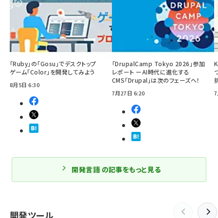
「Ruby」の「Gosu」でデスクトップ
「DrupalCamp Tokyo 2026」参加
ゲーム「Color」を開発してみよう
レポート ーAI時代に進化する
CMS「Drupal」は次のフェーズへ！
8月5日 6:30
7月27日 6:20
7
開発言語 の記事をもっと見る
開発ツール