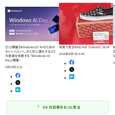
【3/2開催】Windowsは「AIのための
写真で見るRed Hat Summit 2024
R
キャンバス」へ。AIと共に進化するOS
2024年8月7日 6:00
の真価を体感する「Windows AI
Day」開催！
2
2月24日 6:22
OS の記事をもっと見る