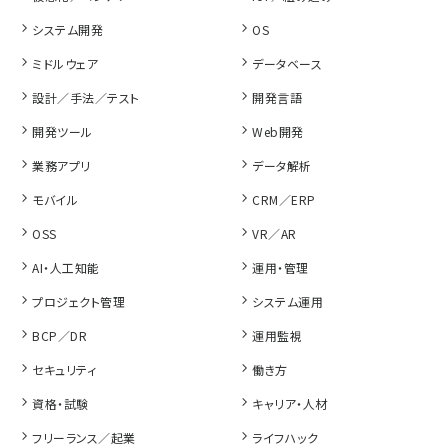
システム開発
OS
ミドルウェア
データベース
設計／手法／テスト
開発言語
開発ツール
Web開発
業務アプリ
データ解析
モバイル
CRM／ERP
OSS
VR／AR
AI・人工知能
運用・管理
プロジェクト管理
システム運用
BCP／DR
運用監視
セキュリティ
働き方
資格・試験
キャリア・人材
フリーランス／起業
ライフハック