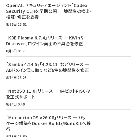
OpenAI、セキュリティエージェント「Codex
Security CLI」を早期公開 ─ 脆弱性の検出・
検証・修正を支援
8月5日 23:51
「KDE Plasma 6.7.4」リリース ─ KWinや
Discover、ログイン画面の不具合を修正
8月5日 0:37
「Samba 4.24.5」「4.23.11」などリリース ─
ADドメイン乗っ取りなど6件の脆弱性を修正
8月4日 23:23
「NetBSD 11.0」リリース ─ 64ビットRISC-V
を正式サポート
8月4日 0:49
「MocaccinoOS v26.08」リリース ─ パッ
ケージ構築をDocker Buildx/BuildKitへ移
行
8月3日 23:50