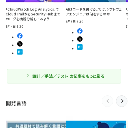
「CloudWatch Log Analytics」で
AIはコードを書ける。では、ソフトウェ
「
CloudTrailからSecurity Hubまで
アエンジニアは何をするのか
のログを横断分析してみよう
8月3日 6:30
8月4日 6:30
7
設計／手法／テスト の記事をもっと見る
開発言語