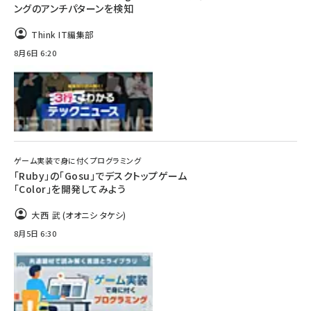
ングのアンチパターンを検知
Think IT編集部
8月6日 6:20
ゲーム実装で身に付くプログラミング
「Ruby」の「Gosu」でデスクトップゲーム
「Color」を開発してみよう
大西 武 (オオニシ タケシ)
8月5日 6:30