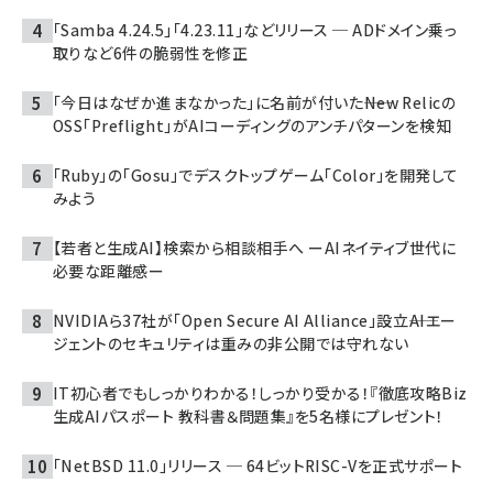
「Samba 4.24.5」「4.23.11」などリリース ─ ADドメイン乗っ
取りなど6件の脆弱性を修正
「今日はなぜか進まなかった」に名前が付いた――New Relicの
OSS「Preflight」がAIコーディングのアンチパターンを検知
「Ruby」の「Gosu」でデスクトップゲーム「Color」を開発して
みよう
【若者と生成AI】検索から相談相手へ ーAIネイティブ世代に
必要な距離感ー
NVIDIAら37社が「Open Secure AI Alliance」設立――AIエー
ジェントのセキュリティは重みの非公開では守れない
IT初心者でもしっかりわかる！しっかり受かる！『徹底攻略Biz
生成AIパスポート 教科書＆問題集』を5名様にプレゼント！
「NetBSD 11.0」リリース ─ 64ビットRISC-Vを正式サポート