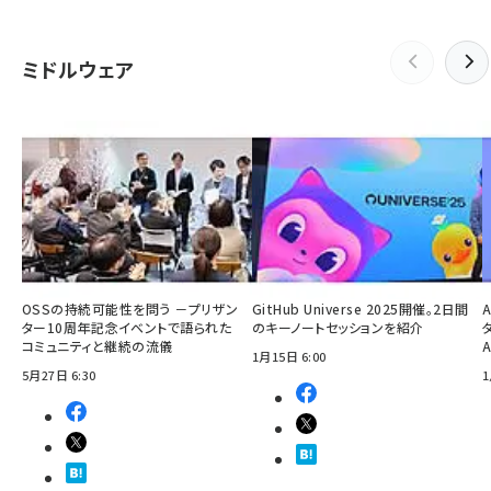
ミドルウェア
OSSの持続可能性を問う －プリザン
GitHub Universe 2025開催。2日間
ター10周年記念イベントで語られた
のキーノートセッションを紹介
コミュニティと継続の流儀
1月15日 6:00
5月27日 6:30
1