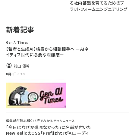
る社内基盤を育てるためのプ
ラットフォームエンジニアリング
ai crunch (1355)
新着記事
Gen AI Times
【若者と生成AI】検索から相談相手へ ーAIネ
イティブ世代に必要な距離感ー
前田 優希
8月6日 6:30
編集部が読み解く! 3行でわかるテックニュース
「今日はなぜか進まなかった」に名前が付いた
――New RelicのOSS「Preflight」がAIコーディ