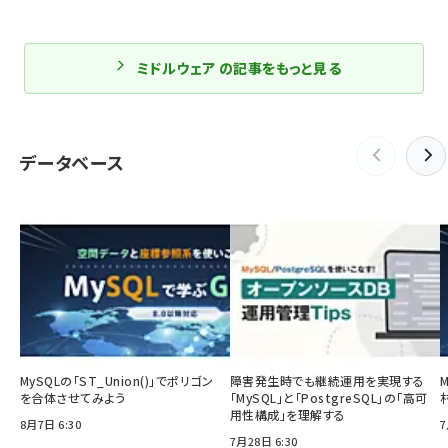
ミドルウェア の記事をもっと見る
データベース
MySQLの「ST_Union()」でポリゴン
障害発生時でも継続運用を実現する
を合体させてみよう
「MySQL」と「PostgreSQL」の「高可
用性構成」を理解する
8月7日 6:30
7
7月28日 6:30