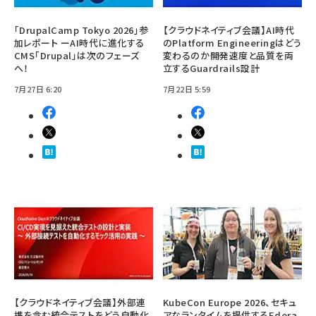
「DrupalCamp Tokyo 2026」参
【クラウドネイティブ会議】AI時代
加レポート ーAI時代に進化する
のPlatform Engineeringはどう
CMS「Drupal」は次のフェーズ
変わるのか――開発速度と品質を両
へ！
立するGuardrails設計
7月27日 6:20
7月22日 5:59
【クラウドネイティブ会議】外部連
KubeCon Europe 2026、セキュ
携を含む統合テストをどう自動化
アなランタイムを提供するEdera