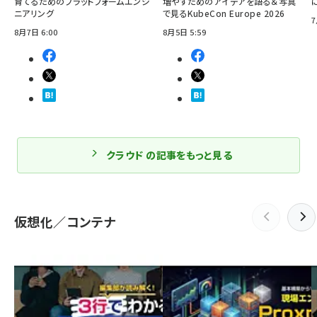
育てるためのプラットフォームエンジ
増やすためのアイデアを語る＆写真
ニアリング
で見るKubeCon Europe 2026
7
8月7日 6:00
8月5日 5:59
クラウド の記事をもっと見る
仮想化／コンテナ