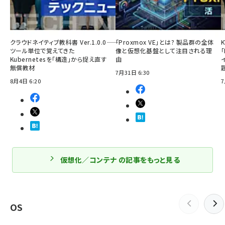
クラウドネイティブ教科書 Ver.1.0.0――
「Proxmox VE」とは? 製品群の全体
ツール単位で覚えてきた
像と仮想化基盤として注目される理
「
Kubernetesを「構造」から捉え直す
由
無償教材
7月31日 6:30
8月4日 6:20
7
仮想化／コンテナ の記事をもっと見る
OS