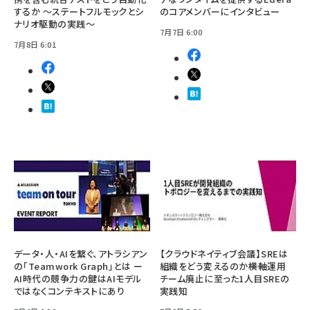
するか ～ステートフルモックとシ
のコアメンバーにインタビュー
ナリオ駆動の実践～
7月7日 6:00
7月8日 6:01
データ・人・AIを繋ぐ、アトラシアン
【クラウドネイティブ会議】SREは
の「Teamwork Graph」とは ー
組織をどう変えるのか――横軸運用
AI時代の競争力の鍵はAIモデル
チーム廃止に至った1人目SREの
ではなくコンテキストにあり
実践知